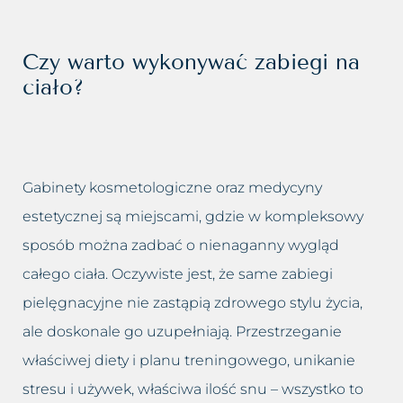
Usuwanie cellulitu
Zastoje limfatyczne
Usuwanie makijażu
Czy warto wykonywać zabiegi na
Zmarszczki
permanentnego
ciało?
Zmęczona twarz
Usuwanie prosaków
Łysienie bliznowaciejące
Usuwanie przebarwień
Gabinety kosmetologiczne oraz medycyny
Łysienie telogenowe
Usuwanie rozstępów
estetycznej są miejscami, gdzie w kompleksowy
Łysienie plackowate
sposób można zadbać o nienaganny wygląd
Usuwanie tatuażu
całego ciała. Oczywiste jest, że same zabiegi
Łysienie androgenowe
Usuwanie tkanki tłuszczowej
pielęgnacyjne nie zastąpią zdrowego stylu życia,
Sucha – wrażliwa skóra głowy
ale doskonale go uzupełniają. Przestrzeganie
Usuwanie włókniaków i
właściwej diety i planu treningowego, unikanie
zaskórników
Suche zniszczone włosy
stresu i używek, właściwa ilość snu – wszystko to