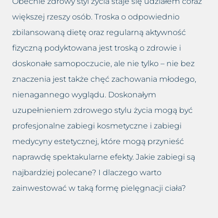
Obecnie zdrowy styl życia staje się udziałem coraz
Przebarwienia
Odmładzanie biustu
większej rzeszy osób. Troska o odpowiednio
Rozstępy
Odmładzanie Twarzy
zbilansowaną dietę oraz regularną aktywność
fizyczną podyktowana jest troską o zdrowie i
Rozszerzone naczynka
Peelingi chemiczne
doskonałe samopoczucie, ale nie tylko – nie bez
znaczenia jest także chęć zachowania młodego,
Tłusta cera
Peeling kawitacyjny
nienagannego wyglądu. Doskonałym
Trądzik różowaty
Podnoszenie powiek lub brwi
uzupełnieniem zdrowego stylu życia mogą być
profesjonalne zabiegi kosmetyczne i zabiegi
Utrata jędrności piersi
Powiększanie ust
medycyny estetycznej, które mogą przynieść
Worki i cienie pod oczami
Usuwanie blizn
naprawdę spektakularne efekty. Jakie zabiegi są
najbardziej polecane? I dlaczego warto
Wypadanie włosów
Usuwanie bruzd nosowo
zainwestować w taką formę pielęgnacji ciała?
wargowych
Zapadnięta twarz