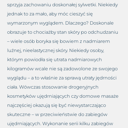
Usuwanie worków i cieni pod
sprzyja zachowaniu doskonałej sylwetki. Niekiedy
Łojotokowe zapalenie skóry
oczami
głowy
jednak to za mało, aby móc cieszyć się
wymarzonym wyglądem. Dlaczego? Doskonale
Usuwanie zmarszczek
Łupież
obrazuje to chociażby stan skóry po odchudzaniu
Wybielanie okolic intymnych
– wiele osób boryka się bowiem z nadmiarem
Łuszczyca skóry głowy
luźnej, nieelastycznej skóry. Niekiedy osoby,
Wypełnianie doliny łez
Grzybica skóry głowy
którym powiodła się utrata nadmiarowych
Zamykanie naczynek
kilogramów wcale nie są zadowolone ze swojego
Atopowe zapalenie skóry głowy
wyglądu – a to właśnie za sprawą utraty jędrności
ciała. Wówczas stosowanie drogeryjnych
kosmetyków ujędrniających czy domowe masaże
najczęściej okazują się być niewystarczająco
skuteczne – w przeciwieństwie do zabiegów
ujędrniających. Wykonanie serii kilku zabiegów