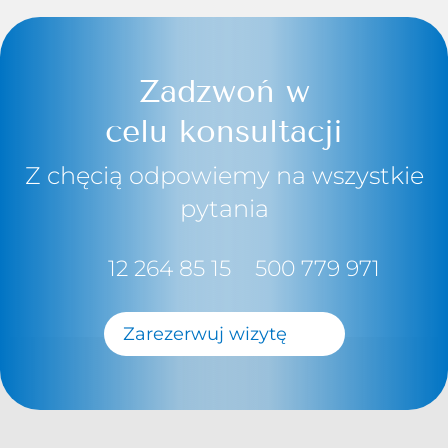
Zadzwoń w
celu konsultacji
Z chęcią odpowiemy na wszystkie
pytania
12 264 85 15
500 779 971
Zarezerwuj wizytę