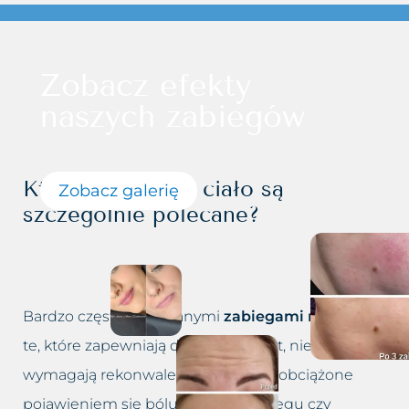
Zobacz efekty
naszych zabiegów
Które zabiegi na ciało są
Zobacz galerię
szczególnie polecane?
Bardzo często wybieranymi
zabiegami na ciało
są
te, które zapewniają doskonały efekt, nie
wymagają rekonwalescencji, nie są obciążone
pojawieniem się bólu podczas zabiegu czy