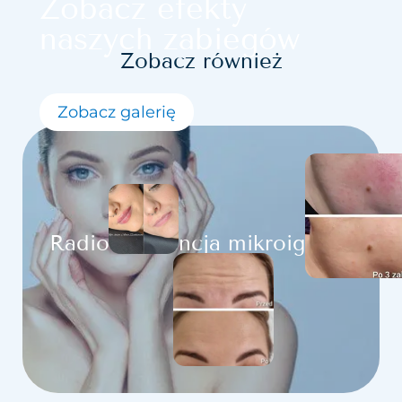
Zobacz efekty
naszych zabiegów
Zobacz również
Zobacz galerię
Radiofrekwencja mikroigłowa