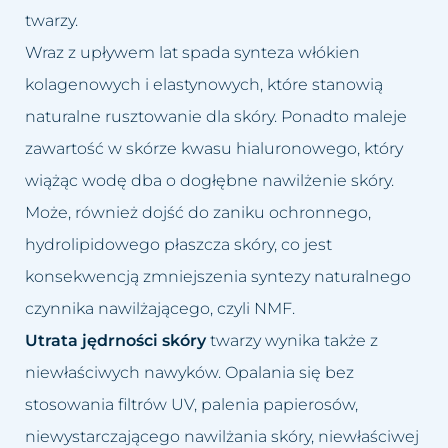
Usuwanie cellulitu
Zastoje limfatyczne
twarzy.
Usuwanie makijażu
Wraz z upływem lat spada synteza włókien
Zmarszczki
permanentnego
kolagenowych i elastynowych, które stanowią
Zmęczona twarz
naturalne rusztowanie dla skóry. Ponadto maleje
Usuwanie prosaków
zawartość w skórze kwasu hialuronowego, który
Łysienie bliznowaciejące
Usuwanie przebarwień
wiążąc wodę dba o dogłębne nawilżenie skóry.
Może, również dojść do zaniku ochronnego,
Łysienie telogenowe
Usuwanie rozstępów
hydrolipidowego płaszcza skóry, co jest
Łysienie plackowate
Usuwanie tatuażu
konsekwencją zmniejszenia syntezy naturalnego
czynnika nawilżającego, czyli NMF.
Łysienie androgenowe
Usuwanie tkanki tłuszczowej
Utrata jędrności skóry
twarzy wynika także z
Sucha – wrażliwa skóra głowy
niewłaściwych nawyków. Opalania się bez
Usuwanie włókniaków i
stosowania filtrów UV, palenia papierosów,
zaskórników
Suche zniszczone włosy
niewystarczającego nawilżania skóry, niewłaściwej