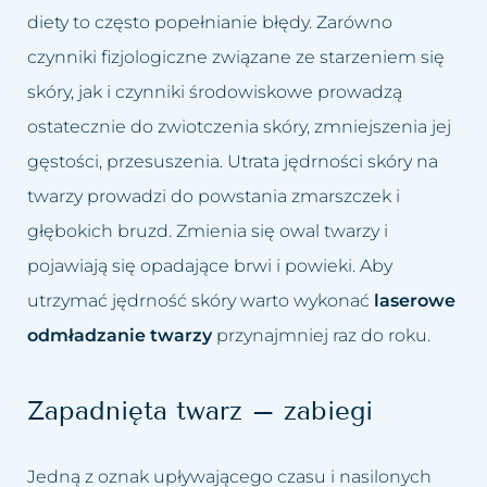
Usuwanie worków i cieni pod
Łojotokowe zapalenie skóry
diety to często popełnianie błędy. Zarówno
oczami
głowy
czynniki fizjologiczne związane ze starzeniem się
skóry, jak i czynniki środowiskowe prowadzą
Usuwanie zmarszczek
Łupież
ostatecznie do zwiotczenia skóry, zmniejszenia jej
Wybielanie okolic intymnych
Łuszczyca skóry głowy
gęstości, przesuszenia. Utrata jędrności skóry na
twarzy prowadzi do powstania zmarszczek i
Wypełnianie doliny łez
Grzybica skóry głowy
głębokich bruzd. Zmienia się owal twarzy i
Zamykanie naczynek
pojawiają się opadające brwi i powieki. Aby
Atopowe zapalenie skóry głowy
utrzymać jędrność skóry warto wykonać
laserowe
odmładzanie twarzy
przynajmniej raz do roku.
Zapadnięta twarz – zabiegi
Jedną z oznak upływającego czasu i nasilonych