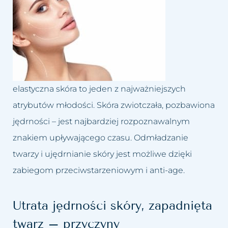
Dolina łez
Leczenie bruksizmu
Blog
Trychologia
Drugi podbródek
Leczenie łysienia
Kontakt
Hirsutyzm
Leczenie migreny
Krzywy nos, Garbaty nos
Leczenie nadpotliwości
elastyczna skóra to jeden z najważniejszych
atrybutów młodości. Skóra zwiotczała, pozbawiona
Nadmiar tkanki tłuszczowej
Leczenie trądziku różowatego
jędrności – jest najbardziej rozpoznawalnym
Opadające powieki i brwi
Lifting twarzy
znakiem upływającego czasu. Odmładzanie
twarzy i ujędrnianie skóry jest możliwe dzięki
Opadnięte policzki
Likwidacja drugiego podbródka
zabiegom przeciwstarzeniowym i anti-age.
Plamy posłoneczne
Modelowanie sylwetki
Utrata jędrności skóry, zapadnięta
Plamy starcze
Oczyszczanie wodorowe
twarz – przyczyny