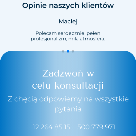
Opinie naszych klientów
Maciej
nie
Polecam serdecznie, pełen
Profe
profesjonalizm, mila atmosfera.
Zadzwoń w
celu konsultacji
Z chęcią odpowiemy na wszystkie
pytania
12 264 85 15
500 779 971