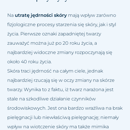
Przebarwienia
Odmładzanie biustu
Na
utratę jędrności skóry
mają wpływ zarówno
Rozstępy
Odmładzanie Twarzy
fizjologiczne procesy starzenia się skóry, jak i styl
Rozszerzone naczynka
Peelingi chemiczne
życia. Pierwsze oznaki zapadniętej twarzy
zauważyć można już po 20 roku życia, a
Tłusta cera
Peeling kawitacyjny
najbardziej widoczne zmiany rozpoczynają się
około 40 roku życia.
Trądzik różowaty
Podnoszenie powiek lub brwi
Skóra traci jędrność na całym ciele, jednak
Utrata jędrności piersi
Powiększanie ust
najbardziej rzucają się w oczy zmiany na skórze
twarzy. Wynika to z faktu, iż twarz narażona jest
Worki i cienie pod oczami
Usuwanie blizn
stale na szkodliwe działanie czynników
Wypadanie włosów
Usuwanie bruzd nosowo
środowiskowych. Jest ona bardzo wrażliwa na brak
wargowych
pielęgnacji lub niewłaściwą pielęgnację; niemały
Zapadnięta twarz
wpływ na wiotczenie skóry ma także mimika