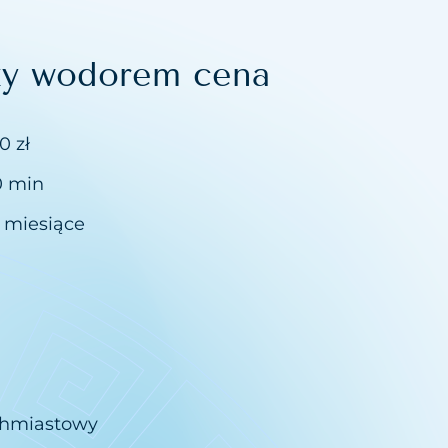
zy wodorem cena
0 zł
0 min
2 miesiące
chmiastowy