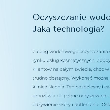
rszczek
Oczyszczanie wodo
olic intymnych
Jaka technologia?
głowy
liny łez
czynek
Zabieg wodorowego oczyszczania s
rynku usług kosmetycznych. Zdob
klientów na całym świecie, choć w 
wy
trudno dostępny. Wykonać można 
klinice Neonia. Ten bezbolesny i c
umożliwia dogłębne oczyszczanie s
odżywienie skóry i dotlenienie. Ost