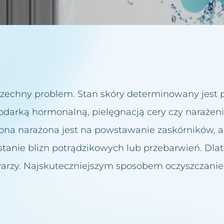
ziku różowatego
ugiego podbródka
ylwetki
szechny problem. Stan skóry determinowany jest 
 wodorowe
odarką hormonalną, pielęgnacją cery czy narażen
biustu
zona narażona jest na powstawanie zaskórników, a
Twarzy
nie blizn potrądzikowych lub przebarwień. Dlat
iczne
warzy. Najskuteczniejszym sposobem oczyszczanie
acyjny
owiek lub brwi
ust