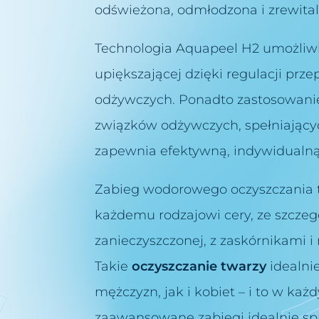
odświeżona, odmłodzona i zrewita
Technologia Aquapeel H2 umożliwia
upiększającej dzięki regulacji prze
odżywczych. Ponadto zastosowanie
związków odżywczych, spełniając
zapewnia efektywną, indywidualną 
Zabieg wodorowego oczyszczania 
każdemu rodzajowi cery, ze szcz
zanieczyszczonej, z zaskórnikami i
Takie
oczyszczanie twarzy
idealni
mężczyzn, jak i kobiet – i to w ka
zaawansowane zabiegi idealnie sp