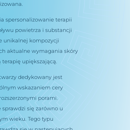
lizowana.
 spersonalizowanie terapii
pływu powietrza i substancji
 unikalnej kompozycji
ych aktualne wymagania skóry
terapię upiększającą.
twarzy dedykowany jest
ególnym wskazaniem cery
 rozszerzonymi porami.
e sprawdzi się zarówno u
żdym wieku. Tego typu
rawdzą się w następujących