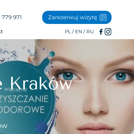
 779 971
Zarezerwuj wizytę
kt
e Kraków
ów