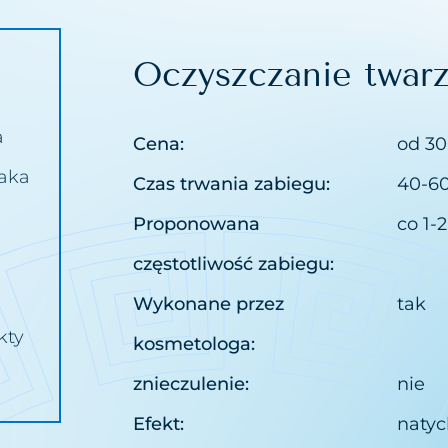
n
Oczyszczanie twar
zd nosowo wargowych
litu
a
Cena:
od 30
ijażu permanentnego
aka
Czas trwania zabiegu:
40-6
saków
Proponowana
co 1-
ebarwień
częstotliwość zabiegu:
stępów
Wykonane przez
tak
uażu
kty
kosmetologa:
ki tłuszczowej
znieczulenie:
nie
niaków i zaskórników
Efekt:
naty
ów i cieni pod oczami