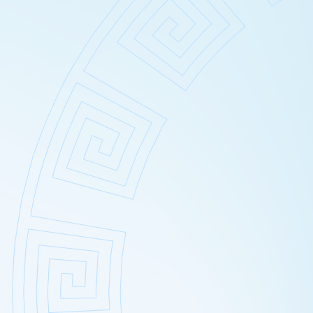
Sucha – wrażliwa skóra głowy
Usuwanie zma
Suche zniszczone włosy
Wybielanie ok
Łojotokowe zapalenie skóry 
Wypełnianie do
Łupież
Zamykanie na
Łuszczyca skóry głowy
Grzybica skóry głowy
Atopowe zapalenie skóry gło