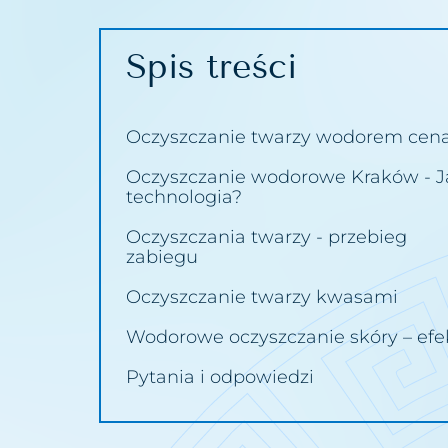
Utrata jędrności piersi
Usuwanie bliz
Spis treści
Worki i cienie pod oczami
Usuwanie bru
Wypadanie włosów
Usuwanie cellu
Oczyszczanie twarzy wodorem cen
Zapadnięta twarz
Usuwanie mak
Oczyszczanie wodorowe Kraków - J
technologia?
Zastoje limfatyczne
Usuwanie pro
Oczyszczania twarzy - przebieg
Zmarszczki
Usuwanie prz
zabiegu
Zmęczona twarz
Usuwanie roz
Oczyszczanie twarzy kwasami
Łysienie bliznowaciejące
Usuwanie tat
Wodorowe oczyszczanie skóry – efe
Łysienie telogenowe
Usuwanie tkan
Pytania i odpowiedzi
Łysienie plackowate
Usuwanie włók
Łysienie androgenowe
Usuwanie work