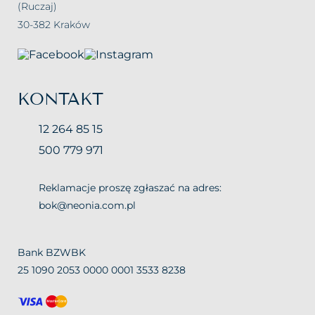
(Ruczaj)
30-382 Kraków
KONTAKT
12 264 85 15
500 779 971
Reklamacje proszę zgłaszać na adres:
bok@neonia.com.pl
Bank BZWBK
25 1090 2053 0000 0001 3533 8238