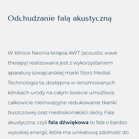
Usuwanie worków i cieni pod
Łojotokowe zapalenie skóry
oczami
głowy
Odchudzanie falą akustyczną
Usuwanie zmarszczek
Łupież
Wybielanie okolic intymnych
Łuszczyca skóry głowy
W klinice Neonia terapia AWT (acoustic wave
Wypełnianie doliny łez
Grzybica skóry głowy
therapy) realizowana jest z wykorzystaniem
aparatury szwajcarskiej marki Storz Medial.
Zamykanie naczynek
Atopowe zapalenie skóry głowy
Technologia ta, dostępna w renomowanych
klinikach urody na całym świecie umożliwia
całkowicie nieinwazyjne redukowanie tkanki
tłuszczowej oraz niedoskonałości skóry. Fala
akustyczna, czyli
fala dźwiękowa
to fala o bardzo
wysokiej energii, która ma unikatową zdolność do