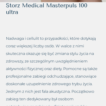
Dolina łez
Leczenie bruksizmu
Blog
Storz Medical Masterpuls 100
Trychologia
ultra
Drugi podbródek
Leczenie łysienia
Kontakt
Hirsutyzm
Leczenie migreny
Krzywy nos, Garbaty nos
Leczenie nadpotliwości
Nadwaga i cellulit to przypadłości, które dotykają
coraz większej liczby osób. W walce z nimi
Nadmiar tkanki tłuszczowej
Leczenie trądziku różowatego
skuteczna okazuje się być zmiana stylu życia na
zdrowszy, ze szczególnym uwzględnieniem
Opadające powieki i brwi
Lifting twarzy
aktywności fizycznej oraz diety. Pomocne są także
Opadnięte policzki
Likwidacja drugiego podbródka
profesjonalne zabiegi odchudzające, stanowiące
doskonałe uzupełnienie zdrowego trybu życia.
Plamy posłoneczne
Modelowanie sylwetki
Jednym z nich jest fala akustyczna. Początkowo
Plamy starcze
Oczyszczanie wodorowe
zabieg ten dedykowany był osobom