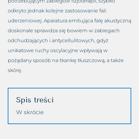
potrzebującym zabiegów fizjoterapii, szybko
Przebarwienia
Odmładzanie biustu
odkryto jednak kolejne zastosowanie fali
Rozstępy
Odmładzanie Twarzy
uderzeniowej. Aparatura emitująca falę akustyczną
doskonale sprawdza się bowiem w zabiegach
Rozszerzone naczynka
Peelingi chemiczne
odchudzających i antycellulitowych, gdyż
unikatowe ruchy oscylacyjne wpływają w
Tłusta cera
Peeling kawitacyjny
pożądany sposób na tkankę tłuszczową, a także
Trądzik różowaty
Podnoszenie powiek lub brwi
skórę.
Utrata jędrności piersi
Powiększanie ust
Worki i cienie pod oczami
Usuwanie blizn
Spis treści
W skrócie
Wypadanie włosów
Usuwanie bruzd nosowo
wargowych
Zapadnięta twarz