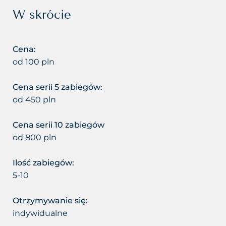
Usuwanie cellulitu
Zastoje limfatyczne
W skrócie
Usuwanie makijażu
Zmarszczki
permanentnego
Cena:
Zmęczona twarz
od 100 pln
Usuwanie prosaków
Łysienie bliznowaciejące
Cena serii 5 zabiegów:
Usuwanie przebarwień
od 450 pln
Łysienie telogenowe
Usuwanie rozstępów
Cena serii 10 zabiegów
Łysienie plackowate
od 800 pln
Usuwanie tatuażu
Łysienie androgenowe
Ilość zabiegów:
Usuwanie tkanki tłuszczowej
5-10
Sucha – wrażliwa skóra głowy
Usuwanie włókniaków i
Otrzymywanie się:
zaskórników
Suche zniszczone włosy
indywidualne