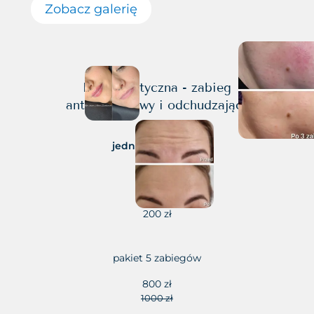
Zobacz galerię
Fala akustyczna - zabieg
antycellulitowy i odchudzający
jedna partia ciała
1 zabieg
200 zł
pakiet 5 zabiegów
800 zł
1000 zł