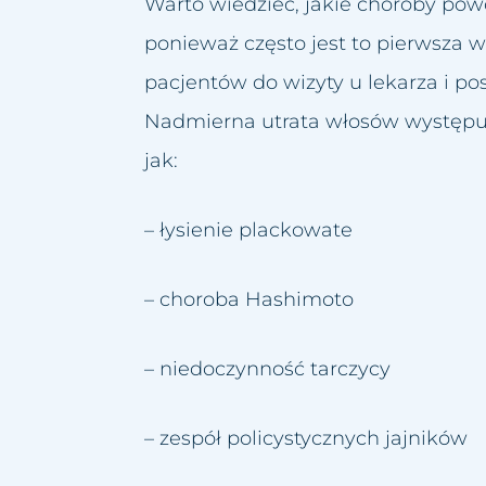
Warto wiedzieć, jakie choroby po
ponieważ często jest to pierwsza 
pacjentów do wizyty u lekarza i p
Nadmierna utrata włosów występuj
jak:
– łysienie plackowate
– choroba Hashimoto
– niedoczynność tarczycy
– zespół policystycznych jajników