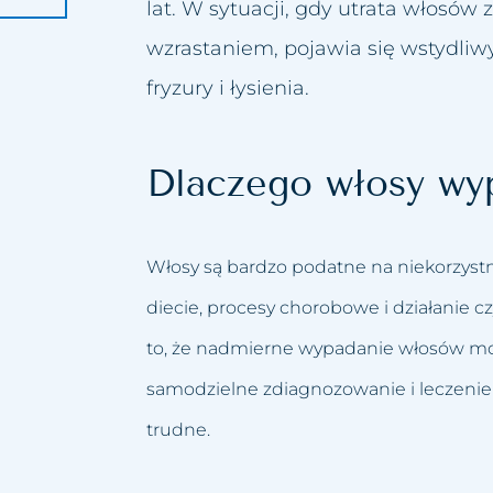
lat. W sytuacji, gdy utrata włosów
ziku różowatego
wzrastaniem, pojawia się wstydliw
fryzury i łysienia.
ugiego podbródka
ylwetki
Dlaczego włosy wy
 wodorowe
biustu
Włosy są bardzo podatne na niekorzyst
Twarzy
diecie, procesy chorobowe i działanie 
to, że nadmierne wypadanie włosów moż
iczne
samodzielne zdiagnozowanie i leczeni
acyjny
trudne.
owiek lub brwi
ust