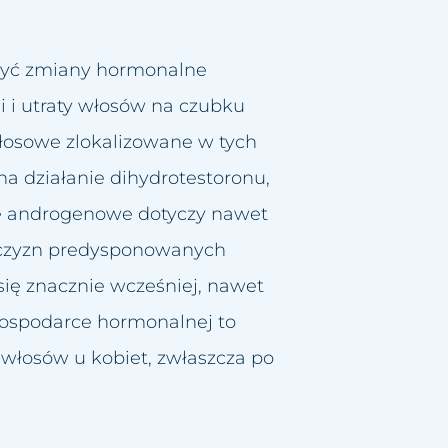
być zmiany hormonalne
 i utraty włosów na czubku
łosowe zlokalizowane w tych
na działanie dihydrotestoronu,
nie androgenowe dotyczy nawet
żczyzn predysponowanych
ię znacznie wcześniej, nawet
gospodarce hormonalnej to
włosów u kobiet, zwłaszcza po