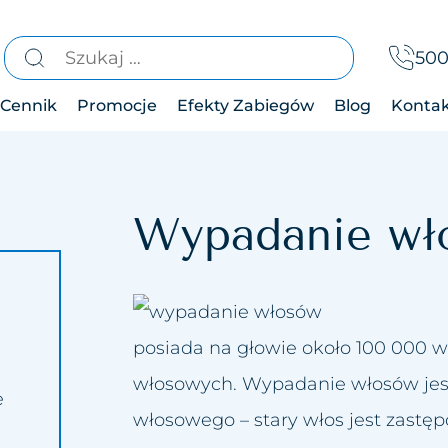
Szukaj:
500
Cennik
Promocje
Efekty Zabiegów
Blog
Konta
ia
yczny
ia
pia
Wypadanie wł
y
a
ch
ksizmu
posiada na głowie około 100 000 w
nia
włosowych. Wypadanie włosów jes
e
reny
włosowego – stary włos jest zast
otliwości
a