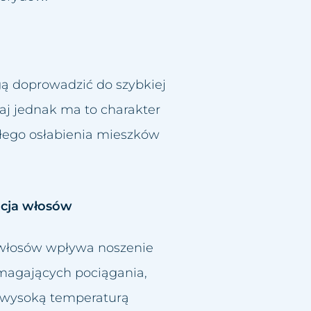
ą doprowadzić do szybkiej
zaj jednak ma to charakter
ałego osłabienia mieszków
zacja włosów
n włosów wpływa noszenie
magających pociągania,
y wysoką temperaturą