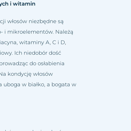
ych i witamin
cji włosów niezbędne są
- i mikroelementów. Należą
iacyna, witaminy A, C i D,
liowy. Ich niedobór dość
 prowadząc do osłabienia
 Na kondycję włosów
a uboga w białko, a bogata w