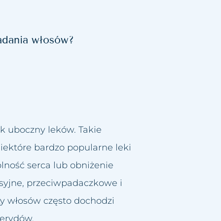
padania włosów?
k uboczny leków. Takie
iektóre bardzo popularne leki
lność serca lub obniżenie
esyjne, przeciwpadaczkowe i
ty włosów często dochodzi
erydów.