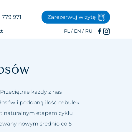
 779 971
Zarezerwuj wizytę
kt
osów
Przeciętnie każdy z nas
łosów i podobną ilość cebulek
t naturalnym etapem cyklu
ępowany nowym średnio co 5