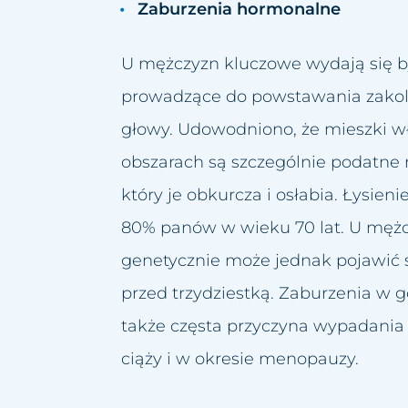
Zaburzenia hormonalne
n
U mężczyzn kluczowe wydają się 
zd nosowo wargowych
prowadzące do powstawania zakoli
litu
głowy. Udowodniono, że mieszki w
ijażu permanentnego
obszarach są szczególnie podatne 
saków
który je obkurcza i osłabia. Łysie
ebarwień
80% panów w wieku 70 lat. U mę
stępów
genetycznie może jednak pojawić s
przed trzydziestką. Zaburzenia w 
uażu
także częsta przyczyna wypadania 
ki tłuszczowej
ciąży i w okresie menopauzy.
niaków i zaskórników
ów i cieni pod oczami