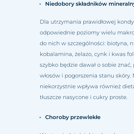
Niedobory składników mineraln
rszczek
Dla utrzymania prawidłowej kondy
olic intymnych
odpowiednie poziomy wielu makro
głowy
liny łez
do nich w szczególności: biotyna, n
czynek
kobalamina, żelazo, cynk i kwas fo
szybko będzie dawał o sobie znać,
włosów i pogorszenia stanu skóry.
wy
niekorzystnie wpływa również diet
tłuszcze nasycone i cukry proste.
Choroby przewlekłe