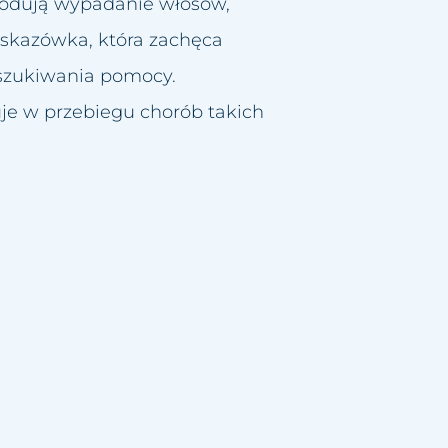
wodują wypadanie włosów,
wskazówka, która zachęca
oszukiwania pomocy.
e w przebiegu chorób takich