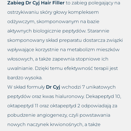
Usuwanie worków i cieni pod
Zabieg Dr Cyj Hair Filler
to zabieg polegający na
Łojotokowe zapalenie skóry
oczami
ostrzykiwaniu skóry głowy kompleksem
głowy
odżywczym, skomponowanym na bazie
Usuwanie zmarszczek
Łupież
aktywnych biologicznie peptydów. Starannie
Wybielanie okolic intymnych
skomponowany skład preparatu dostarcza związki
Łuszczyca skóry głowy
wpływające korzystnie na metabolizm mieszków
Wypełnianie doliny łez
Grzybica skóry głowy
włosowych, a także zapewnia stopniowe ich
uwalnianie. Dzięki temu efektywność terapii jest
Zamykanie naczynek
Atopowe zapalenie skóry głowy
bardzo wysoka.
W skład formuły
Dr Cyj
wchodzi 7 unikatowych
peptydów oraz kwas hialuronowy. Dekapeptyd 10,
oktapeptyd 11 oraz oktapeptyd 2 odpowiadają za
pobudzenie angiogenezy, czyli powstawania
nowych naczynek krwionośnych, a także