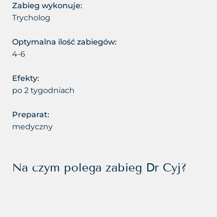
Usuwanie cellulitu
Zabieg wykonuje:
Zastoje limfatyczne
Trycholog
Usuwanie makijażu
Zmarszczki
permanentnego
Optymalna ilość zabiegów:
4-6
Zmęczona twarz
Usuwanie prosaków
Efekty:
Łysienie bliznowaciejące
Usuwanie przebarwień
po 2 tygodniach
Łysienie telogenowe
Usuwanie rozstępów
Preparat:
medyczny
Łysienie plackowate
Usuwanie tatuażu
Łysienie androgenowe
Usuwanie tkanki tłuszczowej
Na czym polega zabieg Dr Cyj?
Sucha – wrażliwa skóra głowy
Usuwanie włókniaków i
zaskórników
Suche zniszczone włosy