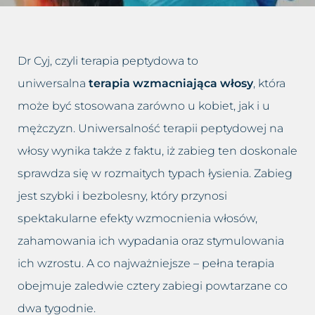
Dolina łez
Leczenie bruksizmu
Blog
Trychologia
Drugi podbródek
Leczenie łysienia
Kontakt
Dr Cyj, czyli terapia peptydowa to
Hirsutyzm
Leczenie migreny
uniwersalna
terapia wzmacniająca włosy
, która
może być stosowana zarówno u kobiet, jak i u
Krzywy nos, Garbaty nos
Leczenie nadpotliwości
mężczyzn. Uniwersalność terapii peptydowej na
Nadmiar tkanki tłuszczowej
Leczenie trądziku różowatego
włosy wynika także z faktu, iż zabieg ten doskonale
sprawdza się w rozmaitych typach łysienia. Zabieg
Opadające powieki i brwi
Lifting twarzy
jest szybki i bezbolesny, który przynosi
spektakularne efekty wzmocnienia włosów,
Opadnięte policzki
Likwidacja drugiego podbródka
zahamowania ich wypadania oraz stymulowania
Plamy posłoneczne
Modelowanie sylwetki
ich wzrostu. A co najważniejsze – pełna terapia
obejmuje zaledwie cztery zabiegi powtarzane co
Plamy starcze
Oczyszczanie wodorowe
dwa tygodnie.