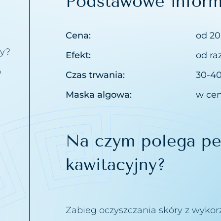
Podstawowe inform
n
Cena:
od 20
zd nosowo wargowych
ny?
Efekt:
od ra
litu
o
Czas trwania:
30-4
ijażu permanentnego
Maska algowa:
w cen
saków
ebarwień
Na czym polega pe
stępów
uażu
kawitacyjny?
ki tłuszczowej
niaków i zaskórników
Zabieg oczyszczania skóry z wyko
ów i cieni pod oczami