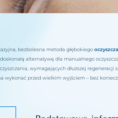
ziku różowatego
ugiego podbródka
ylwetki
nwazyjna, bezbolesna metoda głębokiego
oczyszcza
 wodorowe
 doskonałą alternatywę dla manualnego oczyszcza
biustu
yszczania, wymagających dłuższej regeneracji s
Twarzy
na wykonać przed wielkim wyjściem – bez koniecz
iczne
acyjny
owiek lub brwi
ust