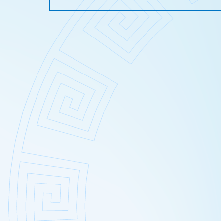
Sucha – wrażliwa skóra głowy
Usuwanie zma
Suche zniszczone włosy
Wybielanie ok
Łojotokowe zapalenie skóry 
Wypełnianie do
Łupież
Zamykanie na
Łuszczyca skóry głowy
Grzybica skóry głowy
Atopowe zapalenie skóry gło