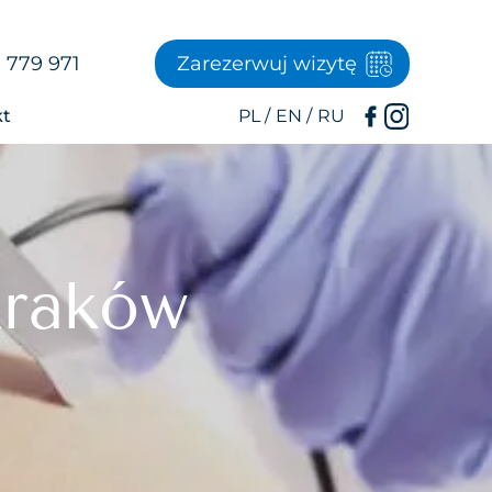
 779 971
Zarezerwuj wizytę
kt
Kraków