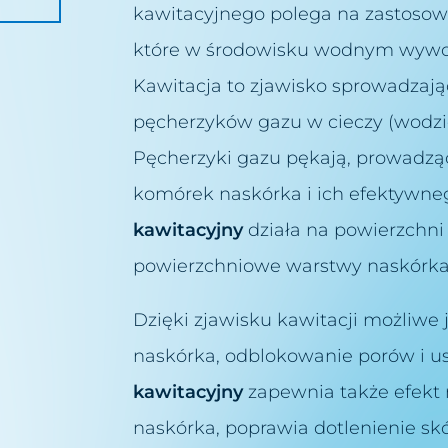
kawitacyjnego polega na zastosow
rszczek
które w środowisku wodnym wywołu
olic intymnych
Kawitacja to zjawisko sprowadzają
głowy
liny łez
pęcherzyków gazu w cieczy (wodzie
Pęcherzyki gazu pękają, prowadz
czynek
komórek naskórka i ich efektywne
kawitacyjny
działa na powierzchni 
powierzchniowe warstwy naskórka
wy
Dzięki zjawisku kawitacji możliw
naskórka, odblokowanie porów i u
kawitacyjny
zapewnia także efekt 
naskórka, poprawia dotlenienie skó