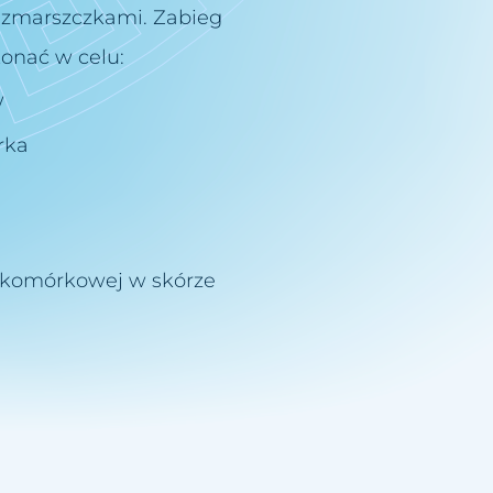
i zmarszczkami. Zabieg
onać w celu:
w
rka
 komórkowej w skórze