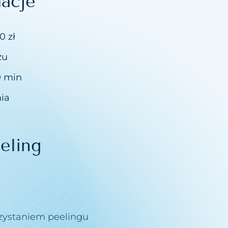
acje
0 zł
zu
0 min
ia
eling
rzystaniem peelingu