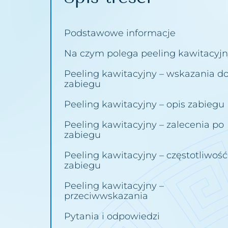
Utrata jędrności piersi
Usuwanie bliz
Podstawowe informacje
Worki i cienie pod oczami
Usuwanie bru
Na czym polega peeling kawitacyj
Wypadanie włosów
Usuwanie cellu
Peeling kawitacyjny – wskazania d
Zapadnięta twarz
Usuwanie mak
zabiegu
Zastoje limfatyczne
Usuwanie pro
Peeling kawitacyjny – opis zabiegu
Zmarszczki
Usuwanie prz
Peeling kawitacyjny – zalecenia po
zabiegu
Zmęczona twarz
Usuwanie roz
Peeling kawitacyjny – częstotliwość
Łysienie bliznowaciejące
Usuwanie tat
zabiegu
Łysienie telogenowe
Usuwanie tkan
Peeling kawitacyjny –
przeciwwskazania
Łysienie plackowate
Usuwanie włók
Pytania i odpowiedzi
Łysienie androgenowe
Usuwanie work