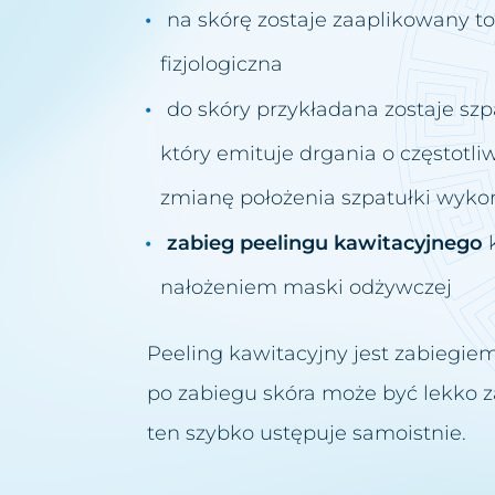
na skórę zostaje zaaplikowany to
fizjologiczna
do skóry przykładana zostaje szp
który emituje drgania o częstotli
zmianę położenia szpatułki wyko
zabieg peelingu kawitacyjnego
k
nałożeniem maski odżywczej
Peeling kawitacyjny jest zabiegi
po zabiegu skóra może być lekko 
ten szybko ustępuje samoistnie.