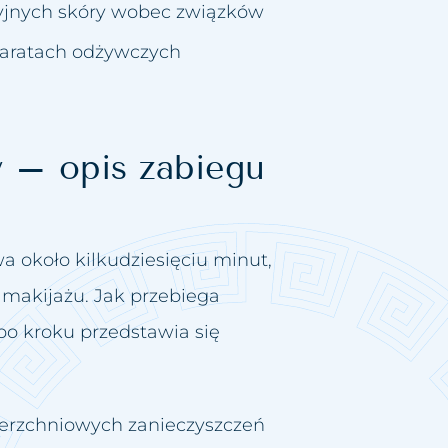
yjnych skóry wobec związków
aratach odżywczych
y – opis zabiegu
a około kilkudziesięciu minut,
z makijażu. Jak przebiega
po kroku przedstawia się
ierzchniowych zanieczyszczeń