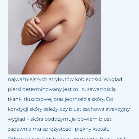
Dolina łez
Leczenie bruksizmu
Blog
Trychologia
Drugi podbródek
Leczenie łysienia
Kontakt
Hirsutyzm
Leczenie migreny
Krzywy nos, Garbaty nos
Leczenie nadpotliwości
Nadmiar tkanki tłuszczowej
Leczenie trądziku różowatego
najważniejszych atrybutów kobiecości. Wygląd
Opadające powieki i brwi
Lifting twarzy
piersi determinowany jest m. in. zawartością
Opadnięte policzki
Likwidacja drugiego podbródka
tkanki tłuszczowej oraz jędrnością skóry. Od
kondycji skóry zależy, czy biust zachowa atrakcyjny
Plamy posłoneczne
Modelowanie sylwetki
wygląd – skóra podtrzymuje bowiem biust,
Plamy starcze
Oczyszczanie wodorowe
zapewnia mu sprężystość i piękny kształt.
Odmładzanie biustu oraz ujędrnianie biustu jest