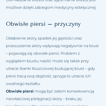
Przebarwienia
Odmładzanie biustu
możliwe dzięki zabiegom medycyny estetycznej.
Rozstępy
Odmładzanie Twarzy
Obwisłe piersi – przyczyny
Rozszerzone naczynka
Peelingi chemiczne
Osłabienie skóry, spadek jej gęstości oraz
Tłusta cera
Peeling kawitacyjny
przesuszenie skóry wpływają negatywnie na biust
Trądzik różowaty
Podnoszenie powiek lub brwi
– pojawiają się obwisłe piersi. Problem z
wyglądem biustu nasilić może się także przy
Utrata jędrności piersi
Powiększanie ust
utracie tkanki tłuszczowej budującej biust – gdy
Worki i cienie pod oczami
Usuwanie blizn
piersi tracą swą objętość, sprzyja to utracie ich
owalnego kształtu.
Wypadanie włosów
Usuwanie bruzd nosowo
Obwisłe piersi
mogą być zatem konsekwencją
wargowych
Zapadnięta twarz
niewłaściwej pielęgnacji skóry – braku jej