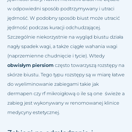
Usuwanie worków i cieni pod
Łojotokowe zapalenie skóry
w odpowiedni sposób podtrzymywany i utraci
oczami
głowy
jędrność. W podobny sposób biust może utracić
Usuwanie zmarszczek
jędrność podczas kuracji odchudzającej.
Łupież
Szczególnie niekorzystnie na wygląd biustu działa
Wybielanie okolic intymnych
Łuszczyca skóry głowy
nagły spadek wagi, a także ciągłe wahania wagi
Wypełnianie doliny łez
(naprzemienne chudnięcie i tycie). Wtedy
Grzybica skóry głowy
obwisłym piersiom
często towarzyszą rozstępy na
Zamykanie naczynek
Atopowe zapalenie skóry głowy
skórze biustu. Tego typu rozstępy są w miarę łatwe
do wyeliminowanie zabiegami takie jak
dermapen czy rf mikroigłową o ile są one świeże a
zabieg jest wykonywany w renomowanej klinice
medycyny estetycznej.