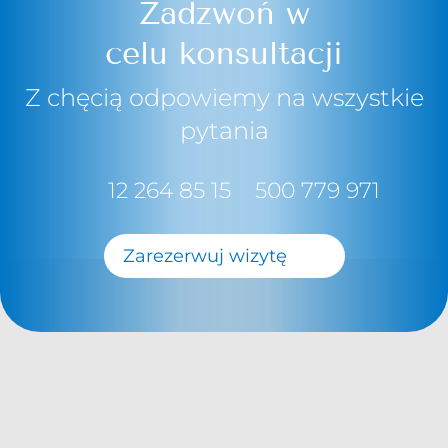
Zadzwoń w
celu konsultacji
Z chęcią odpowiemy na wszystkie
pytania
12 264 85 15
500 779 971
Zarezerwuj wizytę