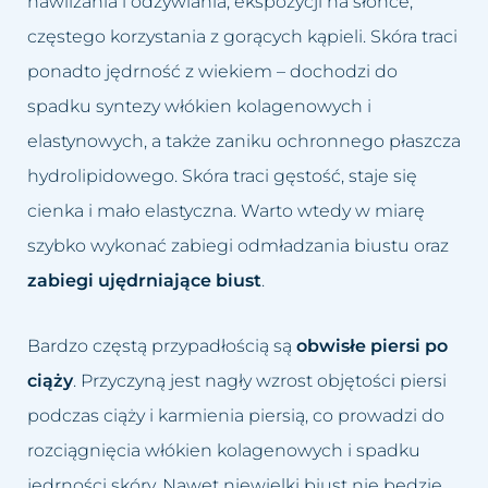
Usuwanie cellulitu
nawilżania i odżywiania, ekspozycji na słońce,
Zastoje limfatyczne
częstego korzystania z gorących kąpieli. Skóra traci
Usuwanie makijażu
Zmarszczki
ponadto jędrność z wiekiem – dochodzi do
permanentnego
spadku syntezy włókien kolagenowych i
Zmęczona twarz
Usuwanie prosaków
elastynowych, a także zaniku ochronnego płaszcza
hydrolipidowego. Skóra traci gęstość, staje się
Łysienie bliznowaciejące
Usuwanie przebarwień
cienka i mało elastyczna. Warto wtedy w miarę
Łysienie telogenowe
Usuwanie rozstępów
szybko wykonać zabiegi odmładzania biustu oraz
zabiegi ujędrniające biust
.
Łysienie plackowate
Usuwanie tatuażu
Łysienie androgenowe
Bardzo częstą przypadłością są
obwisłe piersi po
Usuwanie tkanki tłuszczowej
ciąży
. Przyczyną jest nagły wzrost objętości piersi
Sucha – wrażliwa skóra głowy
Usuwanie włókniaków i
podczas ciąży i karmienia piersią, co prowadzi do
zaskórników
rozciągnięcia włókien kolagenowych i spadku
Suche zniszczone włosy
jędrności skóry. Nawet niewielki biust nie będzie