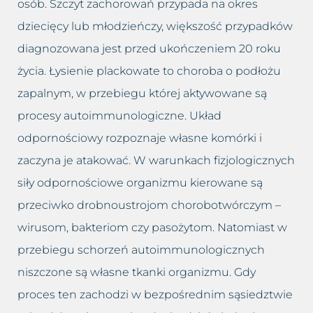
Usuwanie cellulitu
osób. Szczyt zachorowań przypada na okres
Zastoje limfatyczne
dziecięcy lub młodzieńczy, większość przypadków
Usuwanie makijażu
Zmarszczki
diagnozowana jest przed ukończeniem 20 roku
permanentnego
życia. Łysienie plackowate to choroba o podłożu
Zmęczona twarz
Usuwanie prosaków
zapalnym, w przebiegu której aktywowane są
Łysienie bliznowaciejące
procesy autoimmunologiczne. Układ
Usuwanie przebarwień
odpornościowy rozpoznaje własne komórki i
Łysienie telogenowe
Usuwanie rozstępów
zaczyna je atakować. W warunkach fizjologicznych
siły odpornościowe organizmu kierowane są
Łysienie plackowate
Usuwanie tatuażu
przeciwko drobnoustrojom chorobotwórczym –
Łysienie androgenowe
Usuwanie tkanki tłuszczowej
wirusom, bakteriom czy pasożytom. Natomiast w
przebiegu schorzeń autoimmunologicznych
Sucha – wrażliwa skóra głowy
Usuwanie włókniaków i
niszczone są własne tkanki organizmu. Gdy
zaskórników
Suche zniszczone włosy
proces ten zachodzi w bezpośrednim sąsiedztwie