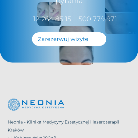
pytania
12 264 85 15
500 779 971
Zarezerwuj wizytę
Neonia - Klinika Medycyny Estetycznej i laseroterapii
Kraków