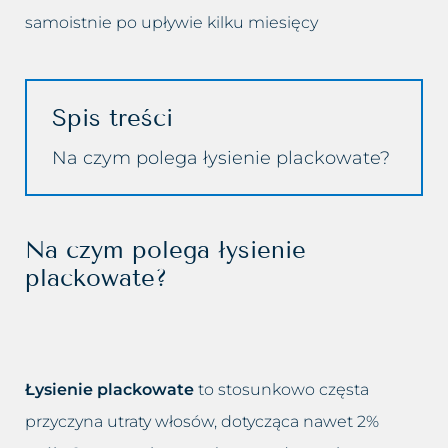
Przebarwienia
Odmładzanie biustu
samoistnie po upływie kilku miesięcy
Rozstępy
Odmładzanie Twarzy
Spis treści
Rozszerzone naczynka
Peelingi chemiczne
Na czym polega łysienie plackowate?
Tłusta cera
Peeling kawitacyjny
Trądzik różowaty
Podnoszenie powiek lub brwi
Na czym polega łysienie
Utrata jędrności piersi
Powiększanie ust
plackowate?
Worki i cienie pod oczami
Usuwanie blizn
Wypadanie włosów
Usuwanie bruzd nosowo
Łysienie plackowate
to stosunkowo częsta
wargowych
Zapadnięta twarz
przyczyna utraty włosów, dotycząca nawet 2%