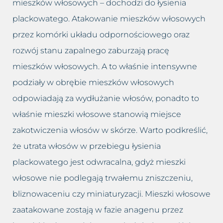
mieszków włosowych – dochodzi do łysienia
Usuwanie worków i cieni pod
Łojotokowe zapalenie skóry
oczami
plackowatego. Atakowanie mieszków włosowych
głowy
przez komórki układu odpornościowego oraz
Usuwanie zmarszczek
Łupież
rozwój stanu zapalnego zaburzają pracę
mieszków włosowych. A to właśnie intensywne
Wybielanie okolic intymnych
Łuszczyca skóry głowy
podziały w obrębie mieszków włosowych
Wypełnianie doliny łez
Grzybica skóry głowy
odpowiadają za wydłużanie włosów, ponadto to
właśnie mieszki włosowe stanowią miejsce
Zamykanie naczynek
Atopowe zapalenie skóry głowy
zakotwiczenia włosów w skórze. Warto podkreślić,
że utrata włosów w przebiegu łysienia
plackowatego jest odwracalna, gdyż mieszki
włosowe nie podlegają trwałemu zniszczeniu,
bliznowaceniu czy miniaturyzacji. Mieszki włosowe
zaatakowane zostają w fazie anagenu przez