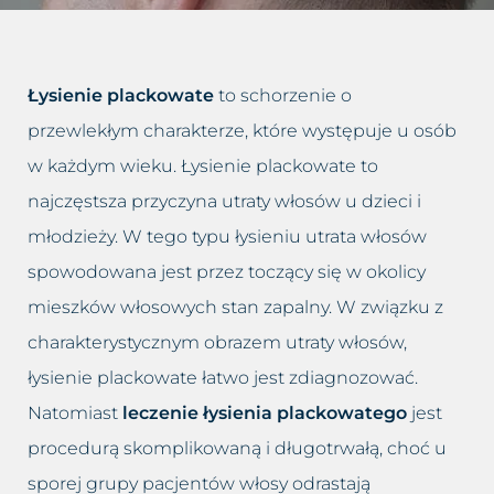
Dolina łez
Leczenie bruksizmu
Blog
Trychologia
Drugi podbródek
Leczenie łysienia
Kontakt
Łysienie plackowate
to schorzenie o
Hirsutyzm
Leczenie migreny
przewlekłym charakterze, które występuje u osób
w każdym wieku. Łysienie plackowate to
Krzywy nos, Garbaty nos
Leczenie nadpotliwości
najczęstsza przyczyna utraty włosów u dzieci i
Nadmiar tkanki tłuszczowej
Leczenie trądziku różowatego
młodzieży. W tego typu łysieniu utrata włosów
spowodowana jest przez toczący się w okolicy
Opadające powieki i brwi
Lifting twarzy
mieszków włosowych stan zapalny. W związku z
charakterystycznym obrazem utraty włosów,
Opadnięte policzki
Likwidacja drugiego podbródka
łysienie plackowate łatwo jest zdiagnozować.
Plamy posłoneczne
Modelowanie sylwetki
Natomiast
leczenie łysienia plackowatego
jest
procedurą skomplikowaną i długotrwałą, choć u
Plamy starcze
Oczyszczanie wodorowe
sporej grupy pacjentów włosy odrastają