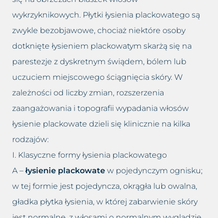
wykrzyknikowych. Płytki łysienia plackowatego są
zwykle bezobjawowe, chociaż niektóre osoby
dotknięte łysieniem plackowatym skarżą się na
parestezje z dyskretnym świądem, bólem lub
uczuciem miejscowego ściągnięcia skóry. W
zależności od liczby zmian, rozszerzenia
zaangażowania i topografii wypadania włosów
łysienie plackowate dzieli się klinicznie na kilka
rodzajów:
I. Klasyczne formy łysienia plackowatego
A –
łysienie plackowate
w pojedynczym ognisku;
w tej formie jest pojedyncza, okrągła lub owalna,
gładka płytka łysienia, w której zabarwienie skóry
jest normalne, z włosami o normalnym wyglądzie