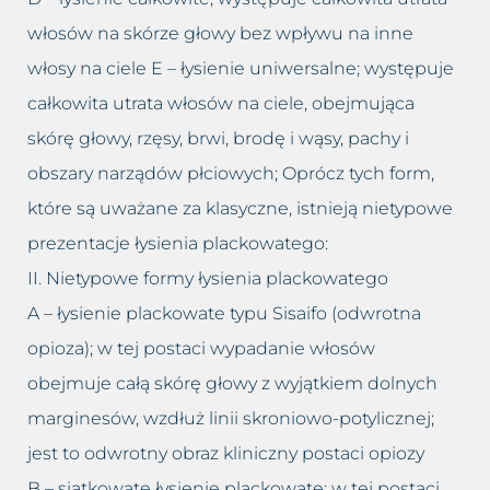
włosów na skórze głowy bez wpływu na inne
włosy na ciele E – łysienie uniwersalne; występuje
całkowita utrata włosów na ciele, obejmująca
skórę głowy, rzęsy, brwi, brodę i wąsy, pachy i
obszary narządów płciowych; Oprócz tych form,
które są uważane za klasyczne, istnieją nietypowe
prezentacje łysienia plackowatego:
II. Nietypowe formy łysienia plackowatego
A – łysienie plackowate typu Sisaifo (odwrotna
opioza); w tej postaci wypadanie włosów
obejmuje całą skórę głowy z wyjątkiem dolnych
marginesów, wzdłuż linii skroniowo-potylicznej;
jest to odwrotny obraz kliniczny postaci opiozy
B – siatkowate łysienie plackowate; w tej postaci