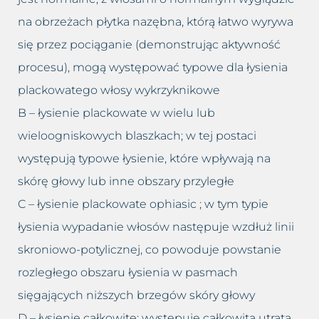
na obrzeżach płytka nazębna, którą łatwo wyrywa
się przez pociąganie (demonstrując aktywność
procesu), mogą występować typowe dla łysienia
plackowatego włosy wykrzyknikowe
B – łysienie plackowate w wielu lub
wieloogniskowych blaszkach; w tej postaci
występują typowe łysienie, które wpływają na
skórę głowy lub inne obszary przyległe
C – łysienie plackowate ophiasic ; w tym typie
łysienia wypadanie włosów następuje wzdłuż linii
skroniowo-potylicznej, co powoduje powstanie
rozległego obszaru łysienia w pasmach
sięgających niższych brzegów skóry głowy
D – łysienie całkowite; występuje całkowita utrata