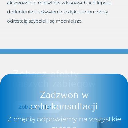
aktywowanie mieszków włosowych, ich lepsze
dotlenienie i odżywienie, dzięki czemu włosy
odrastają szybciej i są mocniejsze.
Zobacz efekty
naszych zabiegów
Zadzwoń w
celu konsultacji
Zobacz galerię
Z chęcią odpowiemy na wszystkie