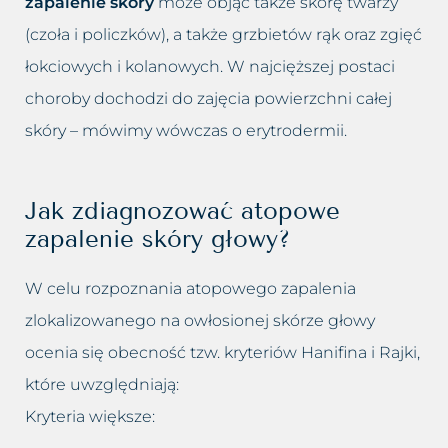
zapalenie skóry
może objąć także skórę twarzy
(czoła i policzków), a także grzbietów rąk oraz zgięć
łokciowych i kolanowych. W najcięższej postaci
choroby dochodzi do zajęcia powierzchni całej
skóry – mówimy wówczas o erytrodermii.
Jak zdiagnozować atopowe
zapalenie skóry głowy?
W celu rozpoznania atopowego zapalenia
zlokalizowanego na owłosionej skórze głowy
ocenia się obecność tzw. kryteriów Hanifina i Rajki,
które uwzględniają:
Kryteria większe: