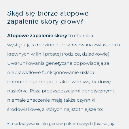
Przebarwienia
Odmładzanie biustu
Skąd się bierze atopowe
Rozstępy
Odmładzanie Twarzy
zapalenie skóry głowy?
Rozszerzone naczynka
Peelingi chemiczne
Atopowe zapalenie skóry
to choroba
występująca rodzinnie, obserwowana zwłaszcza u
Tłusta cera
Peeling kawitacyjny
krewnych w linii prostej (rodzice, dziadkowie).
Trądzik różowaty
Podnoszenie powiek lub brwi
Uwarunkowania genetyczne odpowiadają za
nieprawidłowe funkcjonowanie układu
Utrata jędrności piersi
Powiększanie ust
immunologicznego, a także wadliwą budowę
Worki i cienie pod oczami
Usuwanie blizn
naskórka. Poza predyspozycjami genetycznymi,
niemałe znaczenie mają także czynniki
Wypadanie włosów
Usuwanie bruzd nosowo
środowiskowe, z których najistotniejsze to:
wargowych
Zapadnięta twarz
oddziaływanie alergenów pokarmowych (białko jaja