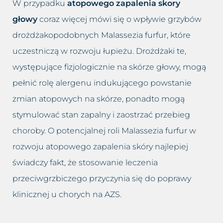
W przypadku
atopowego zapalenia skory
Usuwanie worków i cieni pod
Łojotokowe zapalenie skóry
oczami
głowy
coraz więcej mówi się o wpływie grzybów
głowy
drożdżakopodobnych Malassezia furfur, które
Usuwanie zmarszczek
Łupież
uczestniczą w rozwoju łupieżu. Drożdżaki te,
występujące fizjologicznie na skórze głowy, mogą
Wybielanie okolic intymnych
Łuszczyca skóry głowy
pełnić rolę alergenu indukującego powstanie
Wypełnianie doliny łez
Grzybica skóry głowy
zmian atopowych na skórze, ponadto mogą
stymulować stan zapalny i zaostrzać przebieg
Zamykanie naczynek
Atopowe zapalenie skóry głowy
choroby. O potencjalnej roli Malassezia furfur w
rozwoju atopowego zapalenia skóry najlepiej
świadczy fakt, że stosowanie leczenia
przeciwgrzbiczego przyczynia się do poprawy
klinicznej u chorych na AZS.