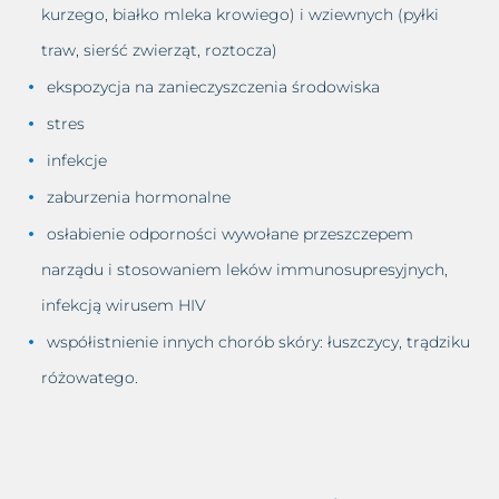
Usuwanie cellulitu
kurzego, białko mleka krowiego) i wziewnych (pyłki
Zastoje limfatyczne
Usuwanie makijażu
traw, sierść zwierząt, roztocza)
Zmarszczki
permanentnego
ekspozycja na zanieczyszczenia środowiska
stres
Zmęczona twarz
Usuwanie prosaków
infekcje
Łysienie bliznowaciejące
Usuwanie przebarwień
zaburzenia hormonalne
osłabienie odporności wywołane przeszczepem
Łysienie telogenowe
Usuwanie rozstępów
narządu i stosowaniem leków immunosupresyjnych,
Łysienie plackowate
infekcją wirusem HIV
Usuwanie tatuażu
współistnienie innych chorób skóry: łuszczycy, trądziku
Łysienie androgenowe
Usuwanie tkanki tłuszczowej
różowatego.
Sucha – wrażliwa skóra głowy
Usuwanie włókniaków i
zaskórników
Suche zniszczone włosy