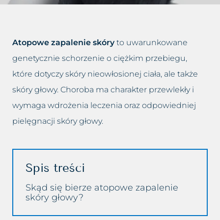
Dolina łez
Leczenie bruksizmu
Blog
Trychologia
Drugi podbródek
Leczenie łysienia
Kontakt
Atopowe zapalenie skóry
to uwarunkowane
Hirsutyzm
Leczenie migreny
genetycznie schorzenie o ciężkim przebiegu,
które dotyczy skóry nieowłosionej ciała, ale także
Krzywy nos, Garbaty nos
Leczenie nadpotliwości
skóry głowy. Choroba ma charakter przewlekły i
Nadmiar tkanki tłuszczowej
Leczenie trądziku różowatego
wymaga wdrożenia leczenia oraz odpowiedniej
pielęgnacji skóry głowy.
Opadające powieki i brwi
Lifting twarzy
Opadnięte policzki
Likwidacja drugiego podbródka
Spis treści
Plamy posłoneczne
Modelowanie sylwetki
Skąd się bierze atopowe zapalenie
skóry głowy?
Plamy starcze
Oczyszczanie wodorowe