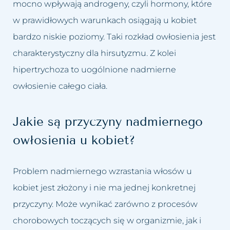
Usuwanie cellulitu
mocno wpływają androgeny, czyli hormony, które
Zastoje limfatyczne
w prawidłowych warunkach osiągają u kobiet
Usuwanie makijażu
Zmarszczki
bardzo niskie poziomy. Taki rozkład owłosienia jest
permanentnego
charakterystyczny dla hirsutyzmu. Z kolei
Zmęczona twarz
Usuwanie prosaków
hipertrychoza to uogólnione nadmierne
Łysienie bliznowaciejące
owłosienie całego ciała.
Usuwanie przebarwień
Łysienie telogenowe
Usuwanie rozstępów
Jakie są przyczyny nadmiernego
Łysienie plackowate
owłosienia u kobiet?
Usuwanie tatuażu
Łysienie androgenowe
Usuwanie tkanki tłuszczowej
Problem nadmiernego wzrastania włosów u
Sucha – wrażliwa skóra głowy
kobiet jest złożony i nie ma jednej konkretnej
Usuwanie włókniaków i
przyczyny. Może wynikać zarówno z procesów
zaskórników
Suche zniszczone włosy
chorobowych toczących się w organizmie, jak i