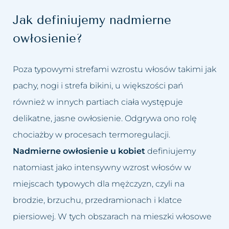
Przebarwienia
Odmładzanie biustu
Jak definiujemy nadmierne
Rozstępy
Odmładzanie Twarzy
owłosienie?
Rozszerzone naczynka
Peelingi chemiczne
Poza typowymi strefami wzrostu włosów takimi jak
Tłusta cera
Peeling kawitacyjny
pachy, nogi i strefa bikini, u większości pań
również w innych partiach ciała występuje
Trądzik różowaty
Podnoszenie powiek lub brwi
delikatne, jasne owłosienie. Odgrywa ono rolę
Utrata jędrności piersi
Powiększanie ust
chociażby w procesach termoregulacji.
Nadmierne owłosienie u kobiet
definiujemy
Worki i cienie pod oczami
Usuwanie blizn
natomiast jako intensywny wzrost włosów w
miejscach typowych dla mężczyzn, czyli na
Wypadanie włosów
Usuwanie bruzd nosowo
brodzie, brzuchu, przedramionach i klatce
wargowych
Zapadnięta twarz
piersiowej. W tych obszarach na mieszki włosowe