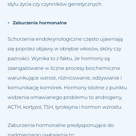
Usuwanie worków i cieni pod
stylu życia czy czynników genetycznych.
Łojotokowe zapalenie skóry
oczami
głowy
Zaburzenia hormonalne
Usuwanie zmarszczek
Łupież
Schorzenia endokrynologiczne często ujawniają
Wybielanie okolic intymnych
Łuszczyca skóry głowy
się poprzez objawy w obrębie włosów, skóry czy
Wypełnianie doliny łez
paznokci. Wynika to z faktu, że hormony są
Grzybica skóry głowy
zaangażowane w liczne procesy biochemiczne
Zamykanie naczynek
Atopowe zapalenie skóry głowy
warunkujące wzrost, różnicowanie, odżywianie i
komunikację komórek. Hormony istotne z punktu
widzenia omawianego problemu to androgeny,
ACTH, kortyzol, TSH, tyroksyna i hormon wzrostu.
Zaburzenia hormonalne predysponujące do
nadmiernego owłosienia to: