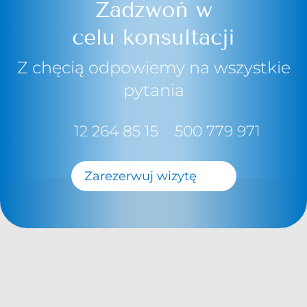
Zadzwoń w
celu konsultacji
Z chęcią odpowiemy na wszystkie
pytania
12 264 85 15
500 779 971
Zarezerwuj wizytę