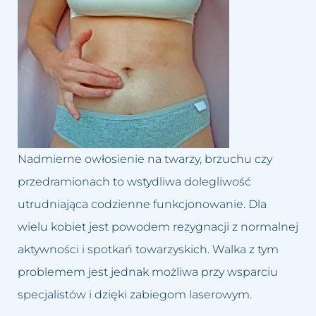
Dolina łez
Leczenie bruksizmu
Blog
Trychologia
Drugi podbródek
Leczenie łysienia
Kontakt
Hirsutyzm
Leczenie migreny
Krzywy nos, Garbaty nos
Leczenie nadpotliwości
Nadmiar tkanki tłuszczowej
Leczenie trądziku różowatego
Nadmierne owłosienie na twarzy, brzuchu czy
przedramionach to wstydliwa dolegliwość
Opadające powieki i brwi
Lifting twarzy
utrudniająca codzienne funkcjonowanie. Dla
Opadnięte policzki
Likwidacja drugiego podbródka
wielu kobiet jest powodem rezygnacji z normalnej
aktywności i spotkań towarzyskich. Walka z tym
Plamy posłoneczne
Modelowanie sylwetki
problemem jest jednak możliwa przy wsparciu
Plamy starcze
Oczyszczanie wodorowe
specjalistów i dzięki zabiegom laserowym.