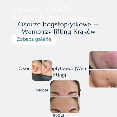
Zobacz efekty
naszych zabiegów
Osocze bogatopłytkowe –
Wampirzy lifting Kraków
Zobacz galerię
Osocze bogatopłytkowe (Wampirzy
lifting)
osocze bogatopłytkowe
1 zabieg
900 zł