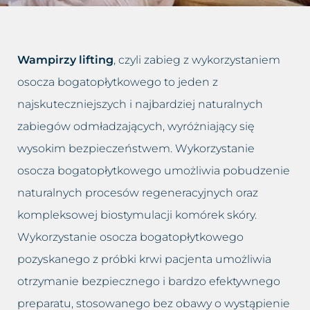
Dolina łez
Leczenie bruksizmu
Blog
Trychologia
Drugi podbródek
Leczenie łysienia
Kontakt
Wampirzy lifting
, czyli zabieg z wykorzystaniem
Hirsutyzm
Leczenie migreny
osocza bogatopłytkowego to jeden z
najskuteczniejszych i najbardziej naturalnych
Krzywy nos, Garbaty nos
Leczenie nadpotliwości
zabiegów odmładzających, wyróżniający się
Nadmiar tkanki tłuszczowej
Leczenie trądziku różowatego
wysokim bezpieczeństwem. Wykorzystanie
osocza bogatopłytkowego umożliwia pobudzenie
Opadające powieki i brwi
Lifting twarzy
naturalnych procesów regeneracyjnych oraz
kompleksowej biostymulacji komórek skóry.
Opadnięte policzki
Likwidacja drugiego podbródka
Wykorzystanie osocza bogatopłytkowego
Plamy posłoneczne
Modelowanie sylwetki
pozyskanego z próbki krwi pacjenta umożliwia
otrzymanie bezpiecznego i bardzo efektywnego
Plamy starcze
Oczyszczanie wodorowe
preparatu, stosowanego bez obawy o wystąpienie