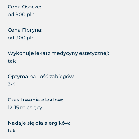
Usuwanie worków i cieni pod
Łojotokowe zapalenie skóry
Cena Osocze:
oczami
od 900 pln
głowy
Usuwanie zmarszczek
Cena Fibryna:
Łupież
od 900 pln
Wybielanie okolic intymnych
Łuszczyca skóry głowy
Wykonuje lekarz medycyny estetycznej:
Wypełnianie doliny łez
tak
Grzybica skóry głowy
Zamykanie naczynek
Optymalna ilość zabiegów:
Atopowe zapalenie skóry głowy
3-4
Czas trwania efektów:
12-15 miesięcy
Nadaje się dla alergików:
tak