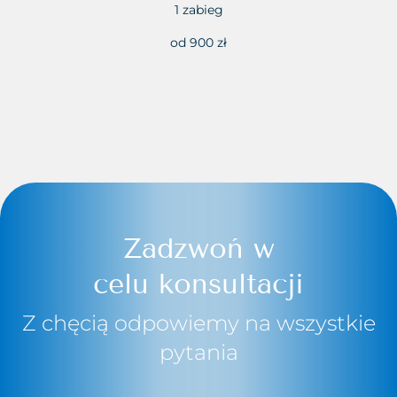
1 zabieg
od 900 zł
Zadzwoń w
celu konsultacji
Z chęcią odpowiemy na wszystkie
pytania