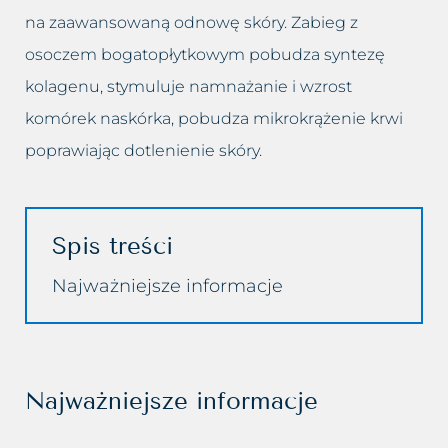
Usuwanie cellulitu
Zastoje limfatyczne
na zaawansowaną odnowę skóry. Zabieg z
Usuwanie makijażu
osoczem bogatopłytkowym pobudza syntezę
Zmarszczki
permanentnego
kolagenu, stymuluje namnażanie i wzrost
Zmęczona twarz
komórek naskórka, pobudza mikrokrążenie krwi
Usuwanie prosaków
poprawiając dotlenienie skóry.
Łysienie bliznowaciejące
Usuwanie przebarwień
Łysienie telogenowe
Usuwanie rozstępów
Spis treści
Łysienie plackowate
Usuwanie tatuażu
Najważniejsze informacje
Łysienie androgenowe
Usuwanie tkanki tłuszczowej
Sucha – wrażliwa skóra głowy
Usuwanie włókniaków i
Najważniejsze informacje
zaskórników
Suche zniszczone włosy