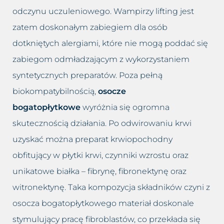
Przebarwienia
Odmładzanie biustu
odczynu uczuleniowego. Wampirzy lifting jest
zatem doskonałym zabiegiem dla osób
Rozstępy
Odmładzanie Twarzy
dotkniętych alergiami, które nie mogą poddać się
Rozszerzone naczynka
Peelingi chemiczne
zabiegom odmładzającym z wykorzystaniem
syntetycznych preparatów. Poza pełną
Tłusta cera
Peeling kawitacyjny
biokompatybilnością,
osocze
Trądzik różowaty
Podnoszenie powiek lub brwi
bogatopłytkowe
wyróżnia się ogromna
skutecznością działania. Po odwirowaniu krwi
Utrata jędrności piersi
Powiększanie ust
uzyskać można preparat krwiopochodny
obfitujący w płytki krwi, czynniki wzrostu oraz
Worki i cienie pod oczami
Usuwanie blizn
unikatowe białka – fibrynę, fibronektynę oraz
Wypadanie włosów
Usuwanie bruzd nosowo
witronektynę. Taka kompozycja składników czyni z
wargowych
osocza bogatopłytkowego materiał doskonale
Zapadnięta twarz
stymulujący pracę fibroblastów, co przekłada się