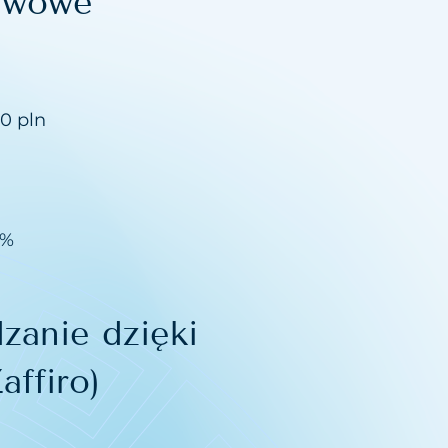
tawowe
0 pln
0%
zanie dzięki
affiro)