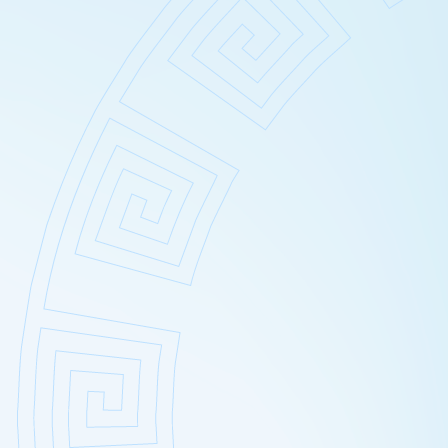
Sucha – wrażliwa skóra głowy
Usuwanie zma
Suche zniszczone włosy
Wybielanie ok
Łojotokowe zapalenie skóry 
Wypełnianie do
Łupież
Zamykanie na
Łuszczyca skóry głowy
Grzybica skóry głowy
Atopowe zapalenie skóry gło