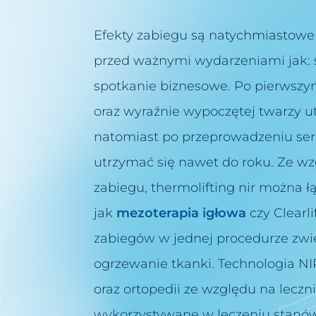
Efekty zabiegu są natychmiastowe d
przed ważnymi wydarzeniami jak: sy
spotkanie biznesowe. Po pierwszy
oraz wyraźnie wypoczętej twarzy ut
natomiast po przeprowadzeniu seri
utrzymać się nawet do roku. Ze w
zabiegu, thermolifting nir można 
jak
mezoterapia igłowa
czy Clearl
zabiegów w jednej procedurze zwię
ogrzewanie tkanki. Technologia NIR
oraz ortopedii ze względu na leczn
wykorzystywane w leczeniu stanów