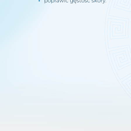
poprawić gęstość skóry.