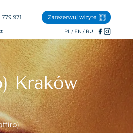
 779 971
Zarezerwuj wizytę
kt
o) Kraków
ffiro)