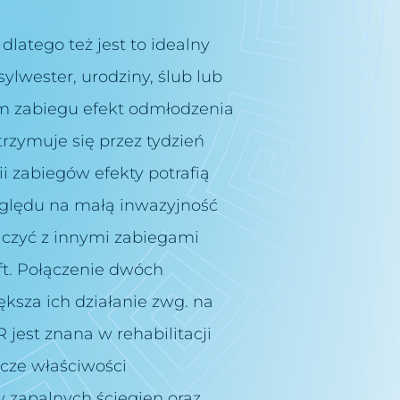
latego też jest to idealny
lwester, urodziny, ślub lub
m zabiegu efekt odmłodzenia
rzymuje się przez tydzień
i zabiegów efekty potrafią
zględu na małą inwazyjność
łączyć z innymi zabiegami
ift. Połączenie dwóch
ksza ich działanie zwg. na
 jest znana w rehabilitacji
icze właściwości
 zapalnych ścięgien oraz