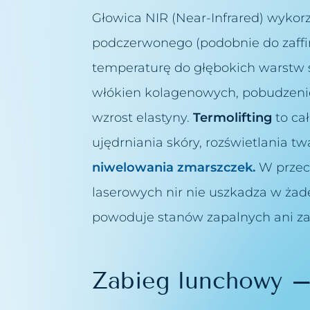
Głowica NIR (Near-Infrared) wykorz
rszczek
podczerwonego (podobnie do zaffi
olic intymnych
temperaturę do głębokich warstw 
głowy
liny łez
włókien kolagenowych, pobudzeni
czynek
wzrost elastyny.
Termolifting
to ca
ujędrniania skóry, rozświetlania tw
niwelowania zmarszczek.
W przec
laserowych nir nie uszkadza w żad
wy
powoduje stanów zapalnych ani za
Zabieg lunchowy –