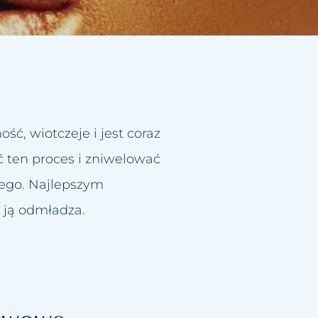
ść, wiotczeje i jest coraz
ć ten proces i zniwelować
nego. Najlepszym
z ją odmładza.