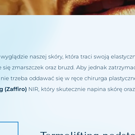
ziku różowatego
ugiego podbródka
ylwetki
wyglądzie naszej skóry, która traci swoją elastyczno
 wodorowe
e się zmarszczek oraz bruzd. Aby jednak zatrzyma
biustu
i nie trzeba oddawać się w ręce chirurga plastycz
Twarzy
g (Zaffiro)
NIR, który skutecznie napina skórę ora
iczne
acyjny
owiek lub brwi
ust