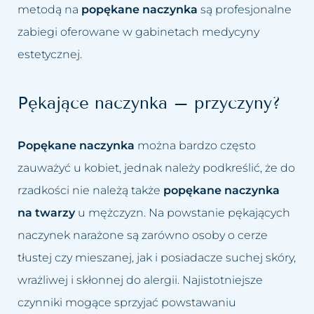
Przebarwienia
Odmładzanie biustu
metodą na
popękane naczynka
są profesjonalne
zabiegi oferowane w gabinetach medycyny
Rozstępy
Odmładzanie Twarzy
estetycznej.
Rozszerzone naczynka
Peelingi chemiczne
Pękające naczynka – przyczyny?
Tłusta cera
Peeling kawitacyjny
Popękane naczynka
można bardzo często
Trądzik różowaty
Podnoszenie powiek lub brwi
zauważyć u kobiet, jednak należy podkreślić, że do
Utrata jędrności piersi
Powiększanie ust
rzadkości nie należą także
popękane naczynka
na twarzy
u mężczyzn. Na powstanie pękających
Worki i cienie pod oczami
Usuwanie blizn
naczynek narażone są zarówno osoby o cerze
Wypadanie włosów
Usuwanie bruzd nosowo
tłustej czy mieszanej, jak i posiadacze suchej skóry,
wargowych
wrażliwej i skłonnej do alergii. Najistotniejsze
Zapadnięta twarz
czynniki mogące sprzyjać powstawaniu