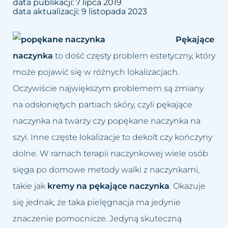
data publikacji:
7 lipca 2019
Dolina łez
Leczenie bruksizmu
Blog
data aktualizacji:
9 listopada 2023
Trychologia
Drugi podbródek
Leczenie łysienia
Kontakt
Pękające
naczynka
to dość częsty problem estetyczny, który
Hirsutyzm
Leczenie migreny
może pojawić się w różnych lokalizacjach.
Krzywy nos, Garbaty nos
Leczenie nadpotliwości
Oczywiście największym problemem są zmiany
na odsłoniętych partiach skóry, czyli pękające
Nadmiar tkanki tłuszczowej
Leczenie trądziku różowatego
naczynka na twarzy czy popękane naczynka na
Opadające powieki i brwi
Lifting twarzy
szyi. Inne częste lokalizacje to dekolt czy kończyny
dolne. W ramach terapii naczynkowej wiele osób
Opadnięte policzki
Likwidacja drugiego podbródka
sięga po domowe metody walki z naczynkami,
Plamy posłoneczne
Modelowanie sylwetki
takie jak
kremy na pękające naczynka
. Okazuje
się jednak, że taka pielęgnacja ma jedynie
Plamy starcze
Oczyszczanie wodorowe
znaczenie pomocnicze. Jedyną skuteczną