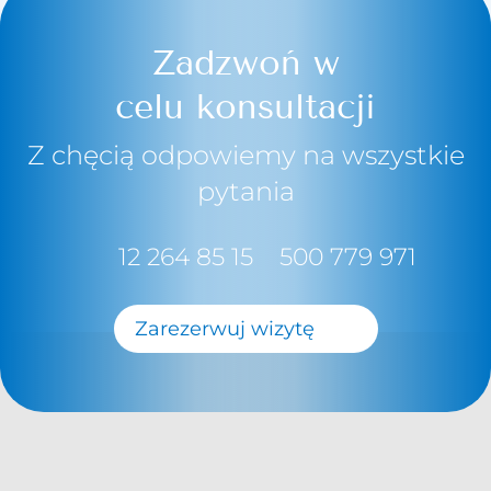
Zadzwoń w
celu konsultacji
Z chęcią odpowiemy na wszystkie
pytania
12 264 85 15
500 779 971
Zarezerwuj wizytę