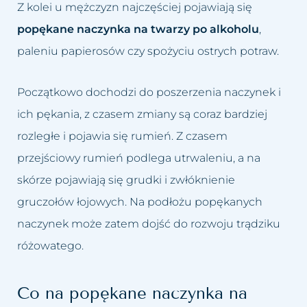
Usuwanie worków i cieni pod
Z kolei u mężczyzn najczęściej pojawiają się
Łojotokowe zapalenie skóry
oczami
popękane naczynka na twarzy po alkoholu
,
głowy
paleniu papierosów czy spożyciu ostrych potraw.
Usuwanie zmarszczek
Łupież
Początkowo dochodzi do poszerzenia naczynek i
Wybielanie okolic intymnych
Łuszczyca skóry głowy
ich pękania, z czasem zmiany są coraz bardziej
Wypełnianie doliny łez
Grzybica skóry głowy
rozległe i pojawia się rumień. Z czasem
przejściowy rumień podlega utrwaleniu, a na
Zamykanie naczynek
Atopowe zapalenie skóry głowy
skórze pojawiają się grudki i zwłóknienie
gruczołów łojowych. Na podłożu popękanych
naczynek może zatem dojść do rozwoju trądziku
różowatego.
Co na popękane naczynka na