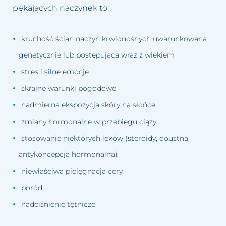
Usuwanie cellulitu
Zastoje limfatyczne
pękających naczynek to:
Usuwanie makijażu
Zmarszczki
permanentnego
kruchość ścian naczyń krwionośnych uwarunkowana
genetycznie lub postępująca wraz z wiekiem
Zmęczona twarz
Usuwanie prosaków
stres i silne emocje
Łysienie bliznowaciejące
Usuwanie przebarwień
skrajne warunki pogodowe
nadmierna ekspozycja skóry na słońce
Łysienie telogenowe
Usuwanie rozstępów
zmiany hormonalne w przebiegu ciąży
Łysienie plackowate
stosowanie niektórych leków (steroidy, doustna
Usuwanie tatuażu
antykoncepcja hormonalna)
Łysienie androgenowe
Usuwanie tkanki tłuszczowej
niewłaściwa pielęgnacja cery
Sucha – wrażliwa skóra głowy
poród
Usuwanie włókniaków i
zaskórników
nadciśnienie tętnicze
Suche zniszczone włosy