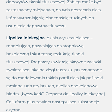
Usuwanie worków i cieni pod
depozytów tkanki tłuszczowej. Zabieg może być
Łojotokowe zapalenie skóry
oczami
zastosowany miejscowo, na tych obszarach ciała,
głowy
które wyróżniają się obecnością trudnych do
Usuwanie zmarszczek
Łupież
usunięcia depozytów tłuszczu.
Wybielanie okolic intymnych
Łuszczyca skóry głowy
Lipoliza iniekcyjna
działa wyszczuplająco –
modelująco, pozwalająca na stopniową,
Wypełnianie doliny łez
Grzybica skóry głowy
bezpieczną i skuteczną redukcję tkanki
Zamykanie naczynek
Atopowe zapalenie skóry głowy
tłuszczowej. Preparaty zawierają aktywne związki
zwalczające lokalne złogi tłuszczu przeznaczone
są do modelowania takich partii ciała jak pośladki,
ramiona, uda czy brzuch, okolica nadkolanowa,
biodra, „byczy kark”. Preparat do lipolizy iniekcyjnej
Celluform plus zawiera następujące substancje
czynne: