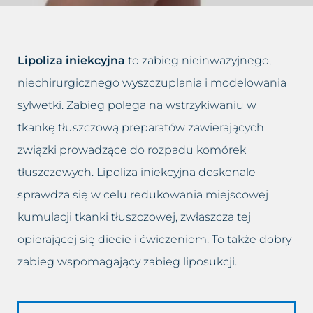
Dolina łez
Leczenie bruksizmu
Blog
Trychologia
Drugi podbródek
Leczenie łysienia
Kontakt
Lipoliza iniekcyjna
to zabieg nieinwazyjnego,
Hirsutyzm
Leczenie migreny
niechirurgicznego wyszczuplania i modelowania
sylwetki. Zabieg polega na wstrzykiwaniu w
Krzywy nos, Garbaty nos
Leczenie nadpotliwości
tkankę tłuszczową preparatów zawierających
Nadmiar tkanki tłuszczowej
Leczenie trądziku różowatego
związki prowadzące do rozpadu komórek
tłuszczowych. Lipoliza iniekcyjna doskonale
Opadające powieki i brwi
Lifting twarzy
sprawdza się w celu redukowania miejscowej
kumulacji tkanki tłuszczowej, zwłaszcza tej
Opadnięte policzki
Likwidacja drugiego podbródka
opierającej się diecie i ćwiczeniom. To także dobry
Plamy posłoneczne
Modelowanie sylwetki
zabieg wspomagający zabieg liposukcji.
Plamy starcze
Oczyszczanie wodorowe