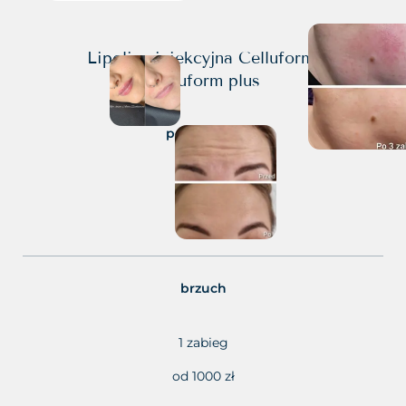
Lipoliza iniekcyjna Celluform,
Celluform plus
podbródek
1 zabieg
1000 zł
brzuch
1 zabieg
od 1000 zł