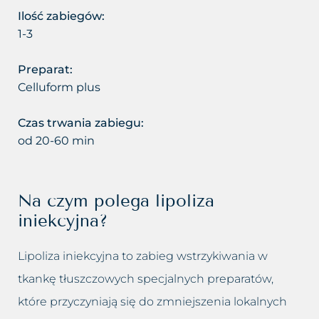
Usuwanie cellulitu
Zastoje limfatyczne
Ilość zabiegów:
Usuwanie makijażu
1-3
Zmarszczki
permanentnego
Preparat:
Zmęczona twarz
Celluform plus
Usuwanie prosaków
Łysienie bliznowaciejące
Czas trwania zabiegu:
Usuwanie przebarwień
od 20-60 min
Łysienie telogenowe
Usuwanie rozstępów
Łysienie plackowate
Usuwanie tatuażu
Na czym polega lipoliza
iniekcyjna?
Łysienie androgenowe
Usuwanie tkanki tłuszczowej
Lipoliza iniekcyjna to zabieg wstrzykiwania w
Sucha – wrażliwa skóra głowy
Usuwanie włókniaków i
tkankę tłuszczowych specjalnych preparatów,
zaskórników
Suche zniszczone włosy
które przyczyniają się do zmniejszenia lokalnych