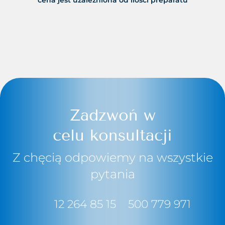
cena jest uzależniona od ilości preparatu
Zadzwoń w
celu konsultacji
Z chęcią odpowiemy na wszystkie
pytania
12 264 85 15
500 779 971