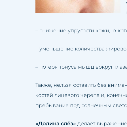
Люмбаго
Ликв
Маленькие губы
Лече
– снижение упругости кожи, в ко
Избыток волос
Чистк
Избыток жировой т
Омол
– уменьшение количества жировой 
Неудачный перман
Подт
– потеря тонуса мышц вокруг глаз
Неудачная татуиров
Увел
Обвисшая грудь
Подт
Также, нельзя оставить без вним
Нависшие веки
Удал
костей лицевого черепа и, конечн
Обвисшие щеки
Устр
пребывание под солнечным светом
Пятна на коже
Удал
«Долина слёз»
делает выражение 
Пигментные пятна п
Удале