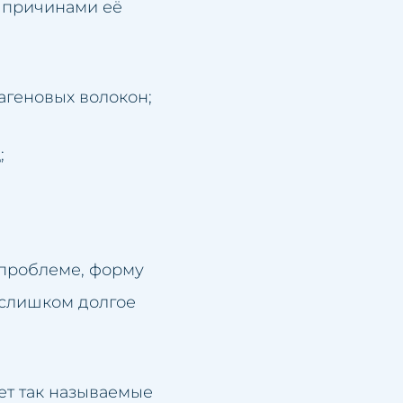
а причинами её
агеновых волокон;
;
 проблеме, форму
и слишком долгое
ет так называемые