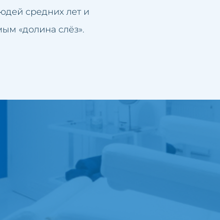
людей средних лет и
мым «долина слёз».