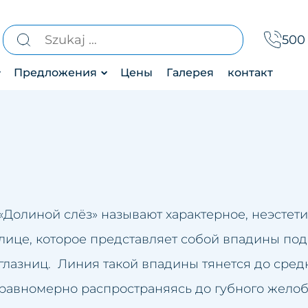
Найти:
500 
Предложения
Цены
Галерея
контакт
Эстетическая
атический дренаж
медицина
екция линии подбородка
Лазеротерапия
и
екция носа
Услуги
ние бруксизма
для
«Долиной слёз» называют характерное, неэстет
 бикини
ние облысения
тела
лице, которое представляет собой впадины под 
ние гипергидроза
глазниц. Линия такой впадины тянется до сред
ние розацеа
равномерно распространяясь до губного желоб
инг лица