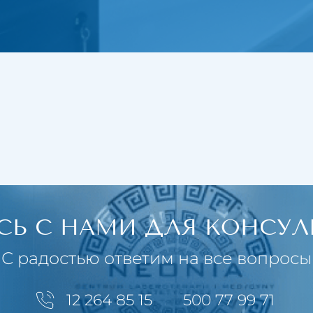
ытие капилляров
окситерапия
а лица с помощью водорода
тационный пилинг Краков
СЬ С НАМИ ДЛЯ КОНСУЛ
С радостью ответим на все вопросы
12 264 85 15
500 77 99 71