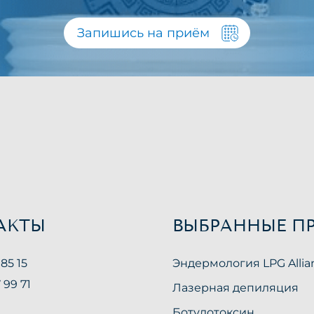
Запишись на приём
АКТЫ
ВЫБРАННЫЕ П
 85 15
Эндермология LPG Allia
 99 71
Лазерная депиляция
Ботулотоксин