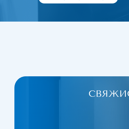
Закр
Карб
Чистк
Кави
СВЯЖИ