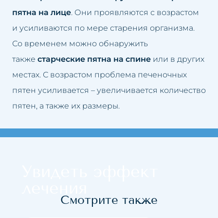
пятна на лице
. Они проявляются с возрастом
Обвисшая грудь
Увеличение губ
и усиливаются по мере старения организма.
Со временем можно обнаружить
Нависшие веки
Подтяжка кожи лица
также
старческие пятна на спине
или в других
Обвисшие щеки
Удаление рубцов
местах. С возрастом проблема печеночных
пятен усиливается – увеличивается количество
Пятна на коже
Устранение целлюлита
пятен, а также их размеры.
Пигментные пятна после
Удаление перманентного
загара
макияжа
Возрастная пигментация кожи
Удаление пятен на коже
Увидеть эффект
Гиперпигментация
Удаление солнечных пятен
лечения
Смотрите также
Расширенные капилляры
Удаление пигментных пятен