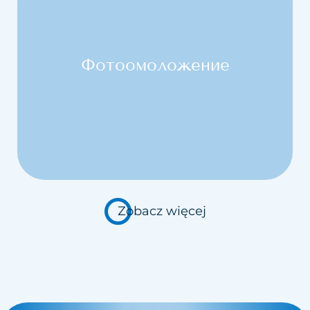
Заполнение долины слез
Закрытие капилляров
Фотоомоложение
Карбокситерапия
Чистка лица с помощью
водорода
Кавитационный пилинг
Краков
Zobacz więcej