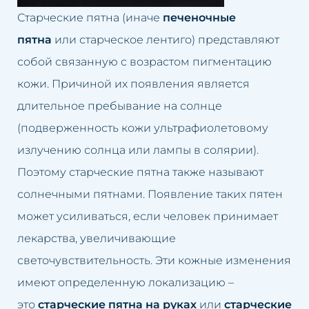
Долина слёз
Лечение облысения
Старческие пятна (иначе
печеночные
пятна
или старческое лентиго) представляют
Второй подбородок
Лечение гипергидроза
собой связанную с возрастом пигментацию
Кривой нос
Лечение розацеа
кожи. Причиной их появления является
длительное пребывание на солнце
Люмбаго
Лифтинг лица
(подверженность кожи ультрафиолетовому
Маленькие губы
Ликвидация второго
излучению солнца или лампы в солярии).
подбородка
Поэтому старческие пятна также называют
Избыток волос
солнечными пятнами. Появление таких пятен
Лечение люмбаго
Избыток жировой ткани
может усиливаться, если человек принимает
Чистка лица
лекарства, увеличивающие
Неудачный перманентный
светочувствительность. Эти кожные изменения
макияж
Омоложение груди
имеют определенную локализацию –
Неудачная татуировка
Подтяжка век
это
старческие пятна на руках
или
старческие