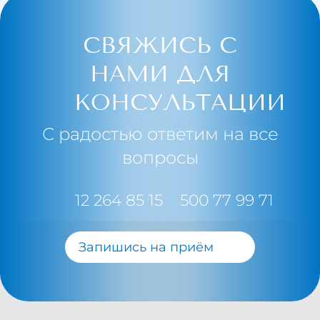
СВЯЖИСЬ С
НАМИ ДЛЯ
КОНСУЛЬТАЦИИ
С радостью ответим на все
вопросы
12 264 85 15
500 77 99 71
Запишись на приём