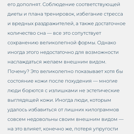
Заполнение долины слез
его дополнят. Соблюдение соответствующей
диеты и плана тренировок, избегание стресса
Закрытие капилляров
и вредных раздражителей, а также достаточное
Карбокситерапия
количество сна — все это сопутствует
сохранению великолепной формы. Однако
Чистка лица с помощью
иногда этого недостаточно для возможности
водорода
наслаждаться желаем внешним видом.
Кавитационный пилинг
Почему? Это великолепно показывает хотя бы
Краков
состояние кожи после похудения — многие
люди борются с излишками не эстетические
выглядящей кожи. Иногда люди, которым
удалось избавиться от лишних килограммов
совсем недовольны своим внешним видом —
на это влияет, конечно же, потеря упругости