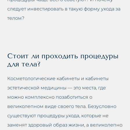
Жирная кожа
Удаление пигментаций
следует инвестировать в такую форму ухода за
телом?
Розовые угри
Удаление растяжек
Потеря упругости кожи на
Удаление татуировки
лице
Удаление жировой ткани
Стоит ли проходить процедуры
Мешки под глазами
для тела?
Удаление мешков под глазами
Выпадение волос
Косметологические кабинеты и кабинеты
Удаление морщин
эстетической медицины — это места, где
Запавшее лицо
Отбеливание интимных зон
можно комплексно позаботиться о
Лимфатические застои
великолепном виде своего тела. Безусловно
Заполнение носогубных
существуют процедуры ухода, которые не
Морщины
складок
заменят здоровый образ жизни, а великолепно