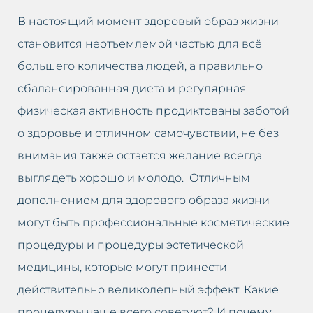
В настоящий момент здоровый образ жизни
Обвисшая грудь
Увеличение губ
становится неотъемлемой частью для всё
Нависшие веки
Подтяжка кожи лица
большего количества людей, а правильно
сбалансированная диета и регулярная
Обвисшие щеки
Удаление рубцов
физическая активность продиктованы заботой
о здоровье и отличном самочувствии, не без
Пятна на коже
Устранение целлюлита
внимания также остается желание всегда
Пигментные пятна после
Удаление перманентного
выглядеть хорошо и молодо. Отличным
загара
макияжа
дополнением для здорового образа жизни
могут быть профессиональные косметические
Возрастная пигментация кожи
Удаление пятен на коже
процедуры и процедуры эстетической
Гиперпигментация
Удаление солнечных пятен
медицины, которые могут принести
действительно великолепный эффект. Какие
Расширенные капилляры
Удаление пигментных пятен
процедуры чаще всего советуют? И почему