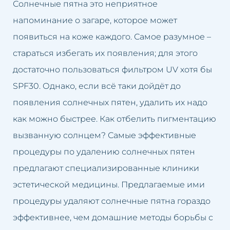
Солнечные пятна это неприятное
Долина слёз
Лечение облысения
напоминание о загаре, которое может
Второй подбородок
Лечение гипергидроза
появиться на коже каждого. Самое разумное –
стараться избегать их появления; для этого
Кривой нос
Лечение розацеа
достаточно пользоваться фильтром UV хотя бы
Люмбаго
Лифтинг лица
SPF30. Однако, если всё таки дойдёт до
появления солнечных пятен, удалить их надо
Маленькие губы
Ликвидация второго
как можно быстрее. Как отбелить пигментацию
подбородка
Избыток волос
вызванную солнцем? Самые эффективные
Лечение люмбаго
процедуры по удалению солнечных пятен
Избыток жировой ткани
предлагают специализированные клиники
Чистка лица
эстетической медицины. Предлагаемые ими
Неудачный перманентный
макияж
Омоложение груди
процедуры удаляют солнечные пятна гораздо
эффективнее, чем домашние методы борьбы с
Неудачная татуировка
Подтяжка век