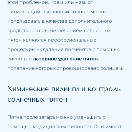
этой проблемой. Крем или мазь от
пигментаций, вызванных солнце, можно
Обвисшая грудь
Увеличение губ
использовать в качестве дополнительного
Нависшие веки
Подтяжка кожи лица
средства, основным лечением солнечных
пятен являются профессиональные
Обвисшие щеки
Удаление рубцов
процедуры – удаление пигментов с помощью
Пятна на коже
Устранение целлюлита
кислоты и
лазерное удаление пятен
,
появление которых спровоцировано солнцем.
Пигментные пятна после
Удаление перманентного
загара
макияжа
Химические пилинги и контроль
Возрастная пигментация кожи
Удаление пятен на коже
солнечных пятен
Гиперпигментация
Удаление солнечных пятен
Пятна после загара можно уменьшить с
Расширенные капилляры
Удаление пигментных пятен
помощью медицинских пилингов. Они имеют