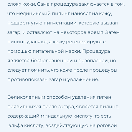
Заполнение долины слез
слоях кожи. Сама процедура заключается в том,
что медицинский пилинг наносят на кожу,
Закрытие капилляров
подвергнутую пигментации, которую вызвал
Карбокситерапия
загар, и оставляют на некоторое время. Затем
пилинг удаляют, а кожу регенерируют с
Чистка лица с помощью
помощью питательной маски. Процедура
водорода
является безболезненной и безопасной, но
Кавитационный пилинг
следует помнить, что коже после процедуры
Краков
противопоказан загар и увлажнение.
Великолепным способом удаления пятен,
появившихся после загара, является пилинг,
содержащий миндальную кислоту, то есть
альфа кислоту, воздействующую на роговой