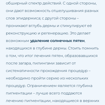
обширный спектр действий. С одной стороны,
Жирная кожа
Удаление пигментаций
они дают возможность отшелушивания разных
Розовые угри
Удаление растяжек
слов эпидермиса; с другой стороны –
проникают вглубь дермы и стимулируют её
Потеря упругости кожи на
Удаление татуировки
реконструкцию и регенерацию. Это делает
лице
возможным
удаление солнечных пятен
,
Удаление жировой ткани
Мешки под глазами
находящихся в глубине дермы. Стоить помнить
Удаление мешков под глазами
о том, что итог лечения пятен, образовавшихся
Выпадение волос
после загара, пилингами зависит от
Удаление морщин
систематичности прохождения процедур –
Запавшее лицо
Отбеливание интимных зон
необходимо пройти серию из нескольких
Лимфатические застои
процедур. Ограничением является глубина
Заполнение носогубных
пигментации – лучше всего поддаются
Морщины
складок
лечению пигментации, находящиеся в верхних