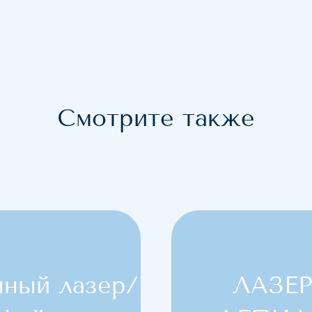
ытие капилляров
окситерапия
а лица с помощью водорода
Смотрите также
тационный пилинг Краков
ный лазер/
ЛАЗЕ