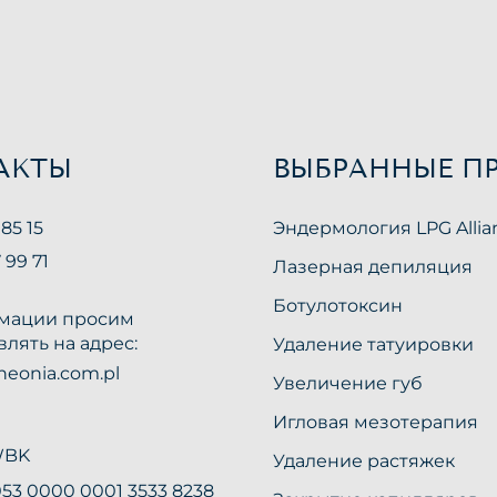
АКТЫ
ВЫБРАННЫЕ П
 85 15
Эндермология LPG Allia
 99 71
Лазерная депиляция
Ботулотоксин
мации просим
влять на адрес:
Удаление татуировки
eonia.com.pl
Увеличение губ
Игловая мезотерапия
WBK
Удаление растяжек
053 0000 0001 3533 8238