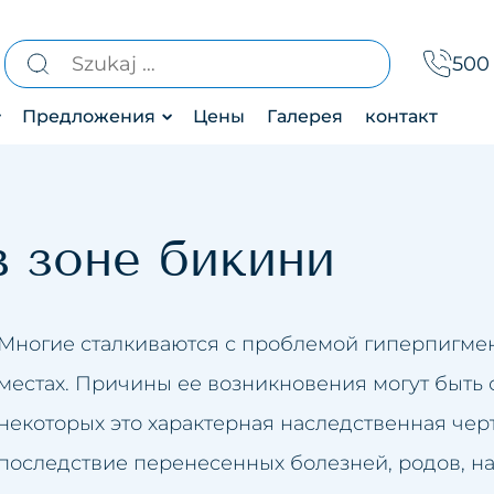
Найти:
500 
Предложения
Цены
Галерея
контакт
Эстетическая
атический дренаж
медицина
екция линии подбородка
Лазеротерапия
в зоне бикини
и
екция носа
Услуги
ние бруксизма
для
Многие сталкиваются с проблемой гиперпигме
 бикини
ние облысения
тела
местах. Причины ее возникновения могут быть 
ние гипергидроза
некоторых это характерная наследственная черта
ние розацеа
последствие перенесенных болезней, родов, 
инг лица