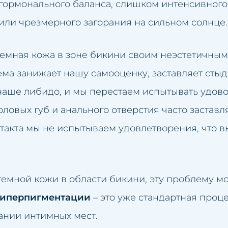
гормонального баланса, слишком интенсивного
идация второго подбородка
или чрезмерного загорания на сильном солнце.
ние люмбаго
темная кожа в зоне бикини своим неэстетичным
а лица
ма занижает нашу самооценку, заставляет сты
кани
ожение груди
 наше либидо, и мы перестаем испытывать удов
ентный макияж
яжка век
ловых губ и анального отверстия часто заставля
ка
ичение губ
онтакта мы не испытываем удовлетворения, что
яжка кожи лица
ение рубцов
от темной кожи в области бикини, эту проблему 
анение целлюлита
гиперпигментации
– это уже стандартная проц
ение перманентного макияжа
ании интимных мест.
осле загара
ние пятен на коже