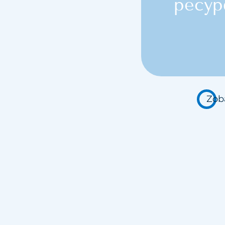
ресур
Zob