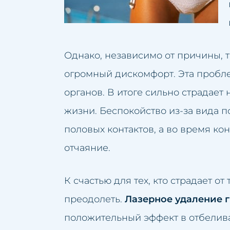
Люмбаго
Ликв
Маленькие губы
Лече
Однако, независимо от причины, 
Избыток волос
Чистк
огромный дискомфорт. Эта пробле
Избыток жировой т
Омол
органов. В итоге сильно страдает
Неудачный перман
Подт
жизни. Беспокойство из-за вида по
Неудачная татуиров
Увел
половых контактов, а во время к
Обвисшая грудь
Подт
отчаяние.
Нависшие веки
Удал
К счастью для тех, кто страдает 
Обвисшие щеки
Устр
преодолеть.
Лазерное удаление 
Пятна на коже
Удал
положительный эффект в отбелив
Пигментные пятна п
Удале