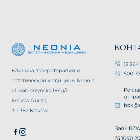
КОНТ
12 264
Клиника лазеротерапии и
500 77
эстетической медицины Neonia
Рекла
ul. Kobierzyńska 186g/1
отпра
Kraków Ruczaj
bok@n
30-382 Kraków
Bank BZ
25 1090 2