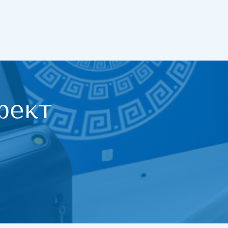
тация кожи
ение солнечных пятен
ение пигментных пятен
лляры
ение пигментаций
ение растяжек
фект
ение татуировки
ожи на лице
ение жировой ткани
ение мешков под глазами
ение морщин
ливание интимных зон
тои
лнение носогубных складок
лнение долины слез