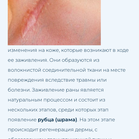
Долина слёз
Лечение облысения
Второй подбородок
Лечение гипергидроза
Кривой нос
Лечение розацеа
Люмбаго
Лифтинг лица
изменения на коже, которые возникают в ходе
ее заживления. Они образуются из
Маленькие губы
Ликвидация второго
волокнистой соединительной ткани на месте
подбородка
повреждения вследствие травмы или
Избыток волос
болезни. Заживление раны является
Лечение люмбаго
Избыток жировой ткани
натуральным процессом и состоит из
Чистка лица
нескольких этапов, среди которых этап
Неудачный перманентный
появление
рубца (шрама)
. На этом этапе
макияж
Омоложение груди
происходит регенерация дермы, с
Неудачная татуировка
Подтяжка век