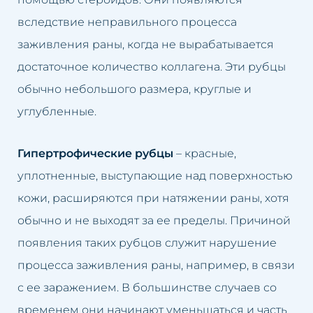
Заполнение долины слез
вследствие неправильного процесса
Закрытие капилляров
заживления раны, когда не вырабатывается
достаточное количество коллагена. Эти рубцы
Карбокситерапия
обычно небольшого размера, круглые и
Чистка лица с помощью
углубленные.
водорода
Гипертрофические рубцы
– красные,
Кавитационный пилинг
уплотненные, выступающие над поверхностью
Краков
кожи, расширяются при натяжении раны, хотя
обычно и не выходят за ее пределы. Причиной
появления таких рубцов служит нарушение
процесса заживления раны, например, в связи
с ее заражением. В большинстве случаев со
временем они начинают уменьшаться и часть