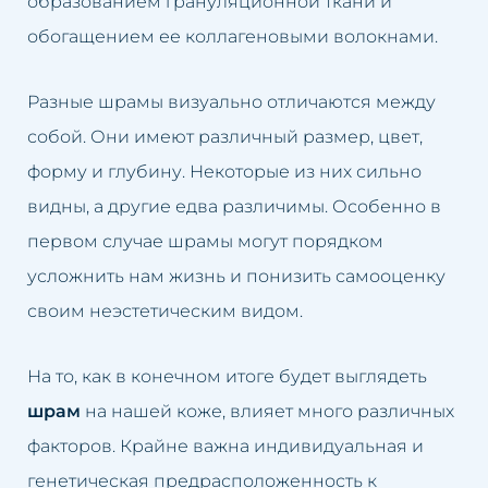
образованием грануляционной ткани и
обогащением ее коллагеновыми волокнами.
Обвисшая грудь
Увеличение губ
Нависшие веки
Подтяжка кожи лица
Разные шрамы визуально отличаются между
собой. Они имеют различный размер, цвет,
Обвисшие щеки
Удаление рубцов
форму и глубину. Некоторые из них сильно
видны, а другие едва различимы. Особенно в
Пятна на коже
Устранение целлюлита
первом случае шрамы могут порядком
Пигментные пятна после
Удаление перманентного
усложнить нам жизнь и понизить самооценку
загара
макияжа
своим неэстетическим видом.
Возрастная пигментация кожи
Удаление пятен на коже
На то, как в конечном итоге будет выглядеть
Гиперпигментация
Удаление солнечных пятен
шрам
на нашей коже, влияет много различных
факторов. Крайне важна индивидуальная и
Расширенные капилляры
Удаление пигментных пятен
генетическая предрасположенность к