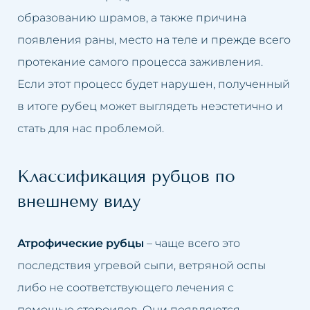
Жирная кожа
Удаление пигментаций
образованию шрамов, а также причина
появления раны, место на теле и прежде всего
Розовые угри
Удаление растяжек
протекание самого процесса заживления.
Если этот процесс будет нарушен, полученный
Потеря упругости кожи на
Удаление татуировки
в итоге рубец может выглядеть неэстетично и
лице
Удаление жировой ткани
стать для нас проблемой.
Мешки под глазами
Удаление мешков под глазами
Классификация рубцов по
Выпадение волос
Удаление морщин
внешнему виду
Запавшее лицо
Отбеливание интимных зон
Атрофические рубцы
– чаще всего это
Лимфатические застои
Заполнение носогубных
последствия угревой сыпи, ветряной оспы
Морщины
складок
либо не соответствующего лечения с
помощью стероидов. Они появляются