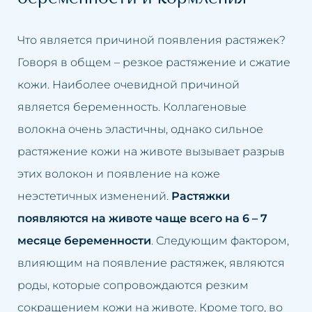
Жирная кожа
Удаление пигментаций
Что является причиной появления растяжек?
Розовые угри
Удаление растяжек
Говоря в общем – резкое растяжение и сжатие
кожи. Наиболее очевидной причиной
Потеря упругости кожи на
Удаление татуировки
является беременность. Коллагеновые
лице
Удаление жировой ткани
волокна очень эластичны, однако сильное
Мешки под глазами
растяжение кожи на животе вызывает разрыв
Удаление мешков под глазами
этих волокон и появление на коже
Выпадение волос
Удаление морщин
неэстетичных изменений.
Растяжки
Запавшее лицо
появляются на животе чаще всего на 6 – 7
Отбеливание интимных зон
месяце беременности
. Следующим фактором,
Лимфатические застои
Заполнение носогубных
влияющим на появление растяжек, являются
Морщины
складок
роды, которые сопровождаются резким
сокращением кожи на животе. Кроме того, во