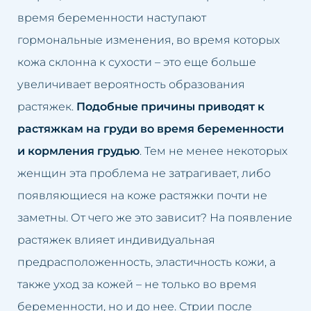
Заполнение долины слез
время беременности наступают
Закрытие капилляров
гормональные изменения, во время которых
кожа склонна к сухости – это еще больше
Карбокситерапия
увеличивает вероятность образования
растяжек.
Подобные причины приводят к
Чистка лица с помощью
растяжкам на груди во время беременности
водорода
и кормления грудью
. Тем не менее некоторых
Кавитационный пилинг
женщин эта проблема не затрагивает, либо
Краков
появляющиеся на коже растяжки почти не
заметны. От чего же это зависит? На появление
растяжек влияет индивидуальная
предрасположенность, эластичность кожи, а
также уход за кожей – не только во время
беременности, но и до нее. Стрии после