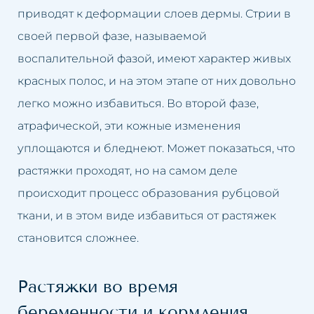
приводят к деформации слоев дермы. Стрии в
Обвисшая грудь
Увеличение губ
своей первой фазе, называемой
воспалительной фазой, имеют характер живых
Нависшие веки
Подтяжка кожи лица
красных полос, и на этом этапе от них довольно
Обвисшие щеки
Удаление рубцов
легко можно избавиться. Во второй фазе,
атрафической, эти кожные изменения
Пятна на коже
Устранение целлюлита
уплощаются и бледнеют. Может показаться, что
Пигментные пятна после
Удаление перманентного
растяжки проходят, но на самом деле
загара
макияжа
происходит процесс образования рубцовой
ткани, и в этом виде избавиться от растяжек
Возрастная пигментация кожи
Удаление пятен на коже
становится сложнее.
Гиперпигментация
Удаление солнечных пятен
Растяжки во время
Расширенные капилляры
Удаление пигментных пятен
беременности и кормления