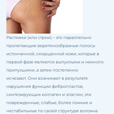
Долина слёз
Лечение облысения
Второй подбородок
Лечение гипергидроза
Кривой нос
Лечение розацеа
Растяжки (или стрии) – это параллельно
Люмбаго
Лифтинг лица
пролегающие веретенообразные полосы
Маленькие губы
Ликвидация второго
истонченной, сморщенной кожи, которые в
подбородка
первой фазе являются выпуклыми и немного
Избыток волос
припухшими, а затем постепенно
Лечение люмбаго
исчезают. Они возникают в результате
Избыток жировой ткани
нарушения функции фибропластов,
Чистка лица
Неудачный перманентный
синтезирующих коллаген и эластин; эти
макияж
Омоложение груди
поврежденные, слабые, более ломкие и
нестабильные по своей структуре волокна
Неудачная татуировка
Подтяжка век