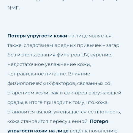
Жирная кожа
Удаление пигментаций
NMF.
Розовые угри
Удаление растяжек
Потеря упругости кожи
на лице является,
Потеря упругости кожи на
Удаление татуировки
также, следствием вредных привычек – загар
лице
Удаление жировой ткани
без использования фильтров UV, курение,
Мешки под глазами
недостаточное увлажнение кожи,
Удаление мешков под глазами
неправильное питание. Влияние
Выпадение волос
Удаление морщин
физиологических факторов, связанных со
Запавшее лицо
старением кожи, как и факторов окружающей
Отбеливание интимных зон
среды, в итоге приводит к тому, что кожа
Лимфатические застои
Заполнение носогубных
становится вялой, уменьшается её плотность,
Морщины
складок
кожа становится пересушенной.
Потеря
упругости кожи на лице
ведёт к появлению