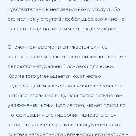
чувствительно к неправильному уходу либо
Обвисшая грудь
Увеличение губ
его полному отсутствию; большое влияние на
Нависшие веки
Подтяжка кожи лица
вялость кожи на лице имеет также мимика.
Обвисшие щеки
Удаление рубцов
С течением времени снижается синтез
коллагеновых и эластиновых волокон, которые
Пятна на коже
Устранение целлюлита
являются натуральной основой для кожи.
Пигментные пятна после
Удаление перманентного
Кроме того уменьшается количество
загара
макияжа
содержащейся в коже гиалуроновой кислоты,
которая, связывая воду, заботится о глубоком
Возрастная пигментация кожи
Удаление пятен на коже
увлажнении кожи. Кроме того, может дойти до
Гиперпигментация
Удаление солнечных пятен
потери защитного гидролипиднового слоя
кожи, что является результатом уменьшения
Расширенные капилляры
Удаление пигментных пятен
синтеза натурального увлажняющего фактора –