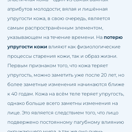
Долина слёз
Лечение облысения
атрибутов молодости; вялая и лишённая
Второй подбородок
Лечение гипергидроза
упругости кожа, в свою очередь, является
самым распространённым элементом,
Кривой нос
Лечение розацеа
указывающем на течение времени. На
потерю
упругости кожи
влияют как физиологические
Люмбаго
Лифтинг лица
процессы старения кожи, так и образ жизни.
Маленькие губы
Ликвидация второго
Первым признаком того, что кожа теряет
подбородка
упругость, можно заметить уже после 20 лет, но
Избыток волос
более заметные изменения начинаются ближе
Лечение люмбаго
Избыток жировой ткани
к 40 годам. Кожа на всём теле теряет упругость,
Чистка лица
однако больше всего заметны изменения на
Неудачный перманентный
лице. Это является следствием того, что лицо
макияж
Омоложение груди
подвержено постоянному пагубному влиянию
Неудачная татуировка
Подтяжка век
окружающего мира, а так же оно очень