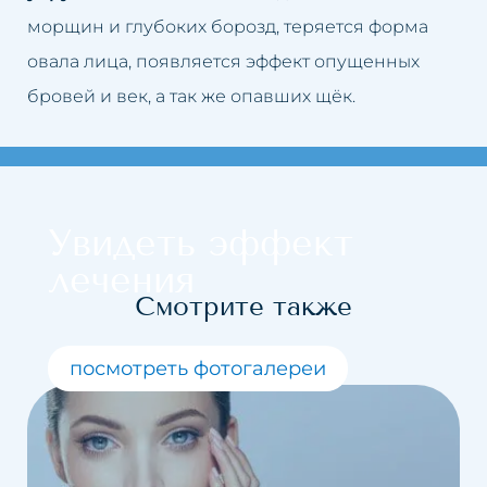
Заполнение долины слез
морщин и глубоких борозд, теряется форма
овала лица, появляется эффект опущенных
Закрытие капилляров
бровей и век, а так же опавших щёк.
Карбокситерапия
Чистка лица с помощью
водорода
Увидеть эффект
Кавитационный пилинг
лечения
Краков
Смотрите также
посмотреть фотогалереи