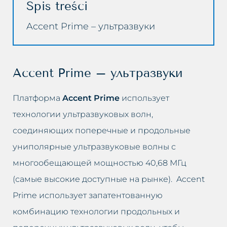
Spis treści
Жирная кожа
Удаление пигментаций
Accent Prime – ультразвуки
Розовые угри
Удаление растяжек
Потеря упругости кожи на
Удаление татуировки
Accent Prime – ультразвуки
лице
Удаление жировой ткани
Платформа
Accent Prime
использует
Мешки под глазами
технологии ультразвуковых волн,
Удаление мешков под глазами
Выпадение волос
соединяющих поперечные и продольные
Удаление морщин
униполярные ультразвуковые волны с
Запавшее лицо
многообещающей мощностью 40,68 МГц
Отбеливание интимных зон
(самые высокие доступные на рынке). Accent
Лимфатические застои
Заполнение носогубных
Prime использует запатентованную
Морщины
складок
комбинацию технологии продольных и