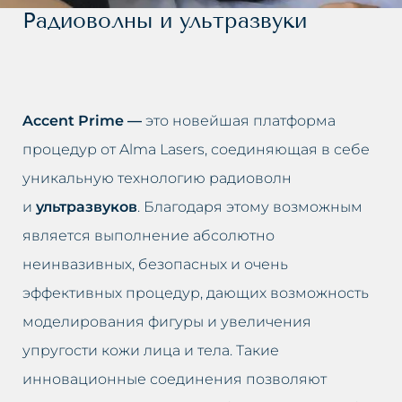
Долина слёз
Лечение облысения
Радиоволны и ультразвуки
Второй подбородок
Лечение гипергидроза
Кривой нос
Лечение розацеа
Accent Prime —
это новейшая платформа
Люмбаго
Лифтинг лица
процедур от Alma Lasers, соединяющая в себе
уникальную технологию радиоволн
Маленькие губы
Ликвидация второго
и
ультразвуков
. Благодаря этому возможным
подбородка
Избыток волос
является выполнение абсолютно
Лечение люмбаго
неинвазивных, безопасных и очень
Избыток жировой ткани
эффективных процедур, дающих возможность
Чистка лица
моделирования фигуры и увеличения
Неудачный перманентный
упругости кожи лица и тела. Такие
макияж
Омоложение груди
инновационные соединения позволяют
Неудачная татуировка
Подтяжка век