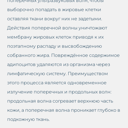
поперечных ультразвуковых волн, чтобы
Заполнение долины слез
выборочно попадать в жировые клетки
Закрытие капилляров
оставляя ткани вокруг них не задетыми.
Действия поперечной волны уничтожают
Карбокситерапия
мембрану жировых клеток приводя к их
Чистка лица с помощью
поэтапному распаду и высвобождению
водорода
собранного жира. Повреждённое содержимое
адипоцитов удаляются из организма через
Кавитационный пилинг
лимфатическую систему. Преимуществом
Краков
этого процесса является одновременное
излучение поперечных и продольных волн:
продольная волна согревает верхнюю часть
кожи, а поперечная волна проникает глубоко в
подкожную ткань.