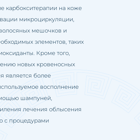
е карбокситерапии на коже
ивации микроциркуляции,
 волосяных мешочков и
еобходимых элементов, таких
иоксиданты. Кроме того,
влению новых кровеносных
ия является более
используемое восполнение
омощью шампуней,
силения лечения облысения
ю с процедурами