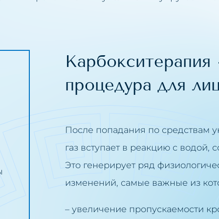
тация кожи
ение солнечных пятен
ение пигментных пятен
Карбокситерапия 
лляры
ение пигментаций
ение растяжек
процедура для лиц
ение татуировки
ожи на лице
ение жировой ткани
После попадания по средствам у
ение мешков под глазами
газ вступает в реакцию с водой, 
я
ение морщин
Это генерирует ряд физиологиче
ы
ливание интимных зон
изменений, самые важные из кот
тои
лнение носогубных складок
– увеличение пропускаемости кр
лнение долины слез