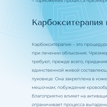
– торможения процесса чрезмер
Карбокситерапия 
Карбокситерапия – это процедур
при лечении облысения. Чрезм
требуют, прежде всего, придания
единственной живой составляющ
луковице. Она закреплена в кож
мешочкам; побуждение кровообр
благоприятно влияет на активац
ограничивает процесса выпадения