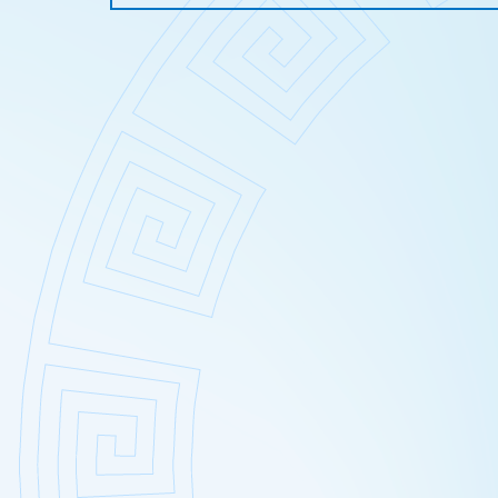
Закр
Карб
Чистк
Кави