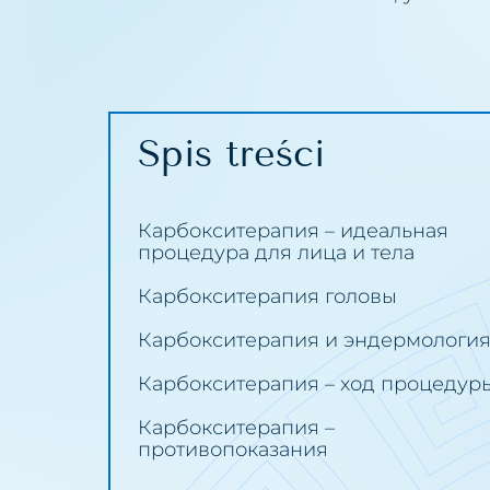
Возрастная пигмен
Удал
Гиперпигментация
Удал
Расширенные капи
Удал
Spis treści
Жирная кожа
Удал
Розовые угри
Удал
Карбокситерапия – идеальная
процедура для лица и тела
Потеря упругости к
Удал
Карбокситерапия головы
Мешки под глазами
Удал
Карбокситерапия и эндермологи
Выпадение волос
Удал
Карбокситерапия – ход процедур
Запавшее лицо
Отбе
Карбокситерапия –
Лимфатические зас
Запо
противопоказания
Морщины
Запо