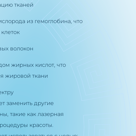
ацию тканей
лорода из гемоглобина, что
 клеток
вых волокон
ом жирных кислот, что
я жировой ткани
ектру
т заменить другие
ы, такие как лазерная
роцедуры красоты.