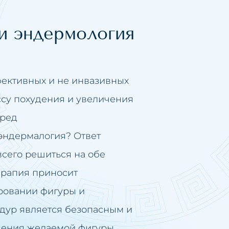
и эндермология
ективных и не инвазивных
су похудения и увеличения
еред
эндермалогия? Ответ
всего решиться на обе
ерапия приносит
ровании фигуры и
едур является безопасным и
ения желаемой фигуры.