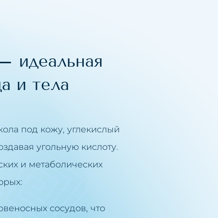
– идеальная
а и тела
кола под кожу, углекислый
создавая угольную кислоту.
ских и метаболических
орых:
овеносных сосудов, что