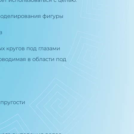
т использоваться с целью:
моделирования фигуры
в
х кругов под глазами
оводимая в области под
упругости