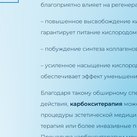
благоприятно влияет на регенер
ытие капилляров
– повышенное высвобождение кис
окситерапия
гарантирует питание кислородом
а лица с помощью водорода
– побуждение синтеза коллагено
тационный пилинг Краков
– усиленное насыщение кислород
обеспечивает эффект уменьшени
Благодаря такому обширному сп
действия,
карбокситерапия
може
процедуры эстетической медицин
терапия или более инвазивные п