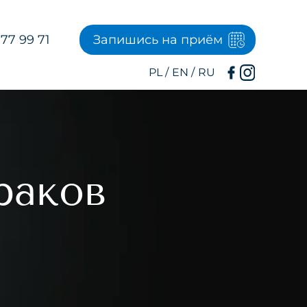
77 99 71
Запишись на приём
раков