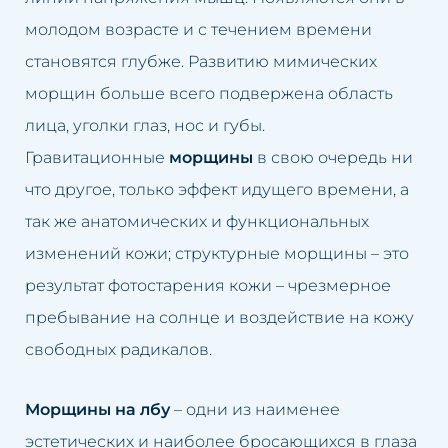
Жирная кожа
Удаление пигментаций
молодом возрасте и с течением времени
становятся глубже. Развитию мимических
Розовые угри
Удаление растяжек
морщин больше всего подвержена область
Потеря упругости кожи на
Удаление татуировки
лица, уголки глаз, нос и губы.
лице
Гравитационные
морщины
в свою очередь ни
Удаление жировой ткани
что другое, только эффект идущего времени, а
Мешки под глазами
так же анатомических и функциональных
Удаление мешков под глазами
изменений кожи; структурные морщины – это
Выпадение волос
Удаление морщин
результат фотостарения кожи – чрезмерное
Запавшее лицо
пребывание на солнце и воздействие на кожу
Отбеливание интимных зон
свободных радикалов.
Лимфатические застои
Заполнение носогубных
Морщины
складок
Морщины на лбу
– одни из наименее
эстетических и наиболее бросающихся в глаза