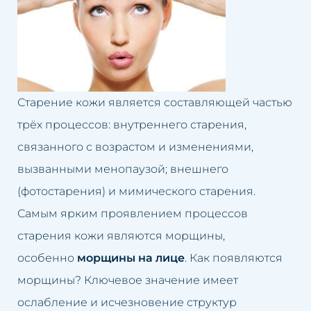
Долина слёз
Лечение облысения
Второй подбородок
Лечение гипергидроза
Кривой нос
Лечение розацеа
Старение кожи является составляющей частью
Люмбаго
Лифтинг лица
трёх процессов: внутреннего старения,
Маленькие губы
Ликвидация второго
связанного с возрастом и изменениями,
подбородка
вызванными менопаузой; внешнего
Избыток волос
(фотостарения) и мимического старения.
Лечение люмбаго
Самым ярким проявлением процессов
Избыток жировой ткани
старения кожи являются морщины,
Чистка лица
Неудачный перманентный
особенно
морщины на лице
. Как появляются
макияж
Омоложение груди
морщины? Ключевое значение имеет
ослабление и исчезновение структур
Неудачная татуировка
Подтяжка век