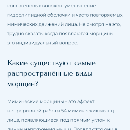
коллагеновых волокон, уменьшение
Обвисшая грудь
Увеличение губ
гидролипидной оболочки и часто повторяемых
мимических движений лица. Не смотря на это,
Нависшие веки
Подтяжка кожи лица
трудно сказать, когда появляются морщины –
Обвисшие щеки
Удаление рубцов
это индивидуальный вопрос.
Пятна на коже
Устранение целлюлита
Какие существуют самые
Пигментные пятна после
Удаление перманентного
распространённые виды
загара
макияжа
морщин?
Возрастная пигментация кожи
Удаление пятен на коже
Мимические морщины – это эффект
Гиперпигментация
Удаление солнечных пятен
непрерывной работы 54 мимических мышц
лица, появляющиеся под прямым углом к
Расширенные капилляры
Удаление пигментных пятен
линии напряжения мышц. Появляются они в