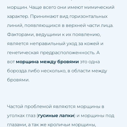
Заполнение долины слез
морщин. Чаще всего они имеют мимический
Закрытие капилляров
характер. Принимают вид горизонтальных
линий, появляющихся в верхней части лица.
Карбокситерапия
Факторами, ведущими к их появлению,
является неправильный уход за кожей и
Чистка лица с помощью
генетическая предрасположенность. А
водорода
вот
морщина между бровями
это одна
Кавитационный пилинг
борозда либо несколько, в области между
Краков
бровями.
Частой проблемой являются морщины в
уголках глаз (
гусиные лапки
) и морщины под
глазами, а так же кроличьи морщины,